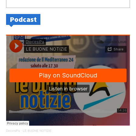
Podcast
DiocesiPa
·
LE BUONE NOTIZIE