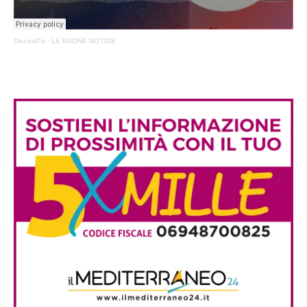
DiocesiPa
·
LE BUONE NOTIZIE