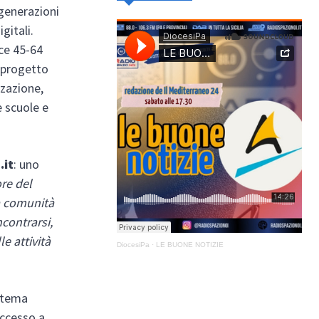
 generazioni
gitali.
sce 45-64
l progetto
zzazione,
e scuole e
.it
: uno
ore del
a comunità
ncontrarsi,
e attività
DiocesiPa
·
LE BUONE NOTIZIE
istema
accesso a