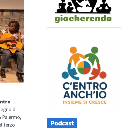
ntro
stegno di
 a Palermo,
Podcast
el terzo