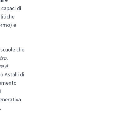
e capaci di
litiche
ermo) e
e scuole che
tro.
re è
o Astalli di
trumento
i
generativa.
.