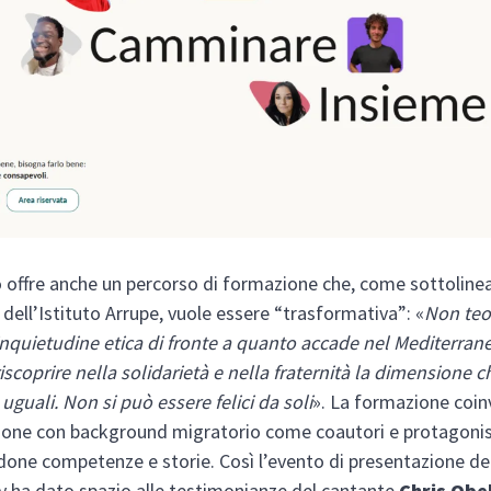
o offre anche un percorso di formazione che, come sottoline
i
dell’Istituto Arrupe, vuole essere “trasformativa”: «
Non teo
nquietudine etica di fronte a quanto accade nel Mediterrane
iscoprire nella solidarietà e nella fraternità la dimensione c
uguali. Non si può essere felici da soli
». La formazione coin
sone con background migratorio come coautori e protagonis
done competenze e storie. Così l’evento di presentazione de
 ha dato spazio alle testimonianze del cantante
Chris Obe