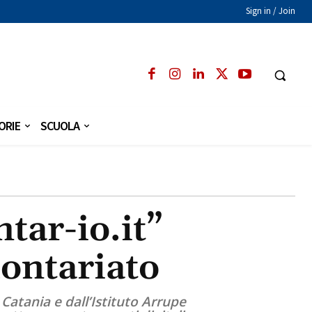
Sign in / Join
ORIE
SCUOLA
tar-io.it”
lontariato
Catania e dall’Istituto Arrupe