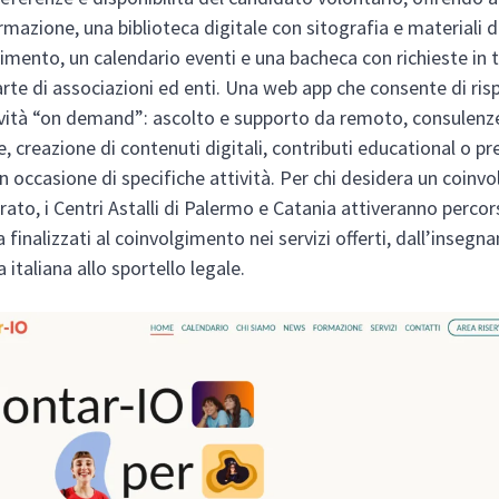
rmazione, una biblioteca digitale con sitografia e materiali d
mento, un calendario eventi e una bacheca con richieste in
arte di associazioni ed enti. Una web app che consente di ri
vità “on demand”: ascolto e supporto da remoto, consulenz
e, creazione di contenuti digitali, contributi educational o p
n occasione di specifiche attività. Per chi desidera un coinv
urato, i Centri Astalli di Palermo e Catania attiveranno percor
a finalizzati al coinvolgimento nei servizi offerti, dall’inseg
a italiana allo sportello legale.