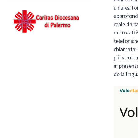
un’area fo
approfondi
reale da p
micro-atti
telefonich
chiamata i
più strutt
in presenz
della lingu