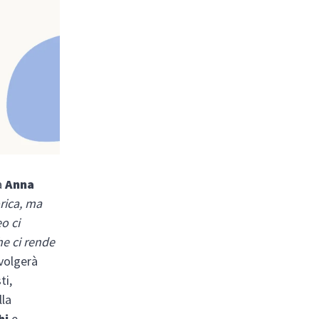
a
Anna
rica, ma
o ci
he ci rende
volgerà
ti,
lla
hi
e