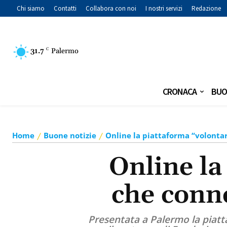
Chi siamo
Contatti
Collabora con noi
I nostri servizi
Redazione
31.7
C
Palermo
CRONACA
BUO
Home
Buone notizie
Online la piattaforma “volontar-
Online la
che conne
Presentata a Palermo la piatt