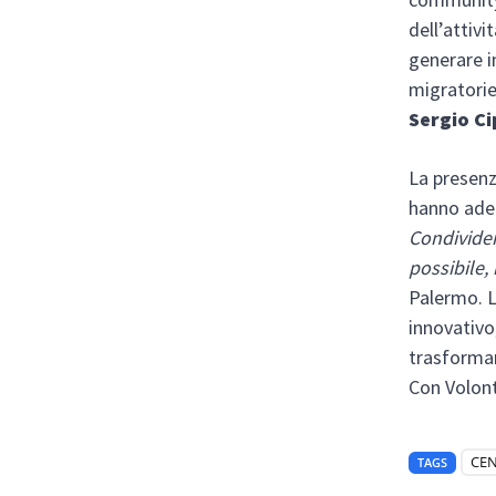
dell’attivi
generare im
migratorie
Sergio Ci
La presenz
hanno ader
Condivider
possibile,
Palermo. L
innovativo
trasformar
Con Volont
CEN
TAGS