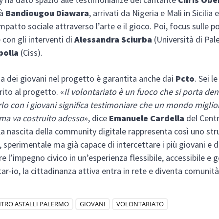
tà
Bandiougou Diawara
, arrivati da Nigeria e Mali in Sicilia 
patto sociale attraverso l’arte e il gioco. Poi, focus sulle po
 con gli interventi di
Alessandra Sciurba
(Università di Pal
polla
(Ciss).
a dei giovani nel progetto è garantita anche dai
Pcto
. Sei l
ito al progetto. «
Il volontariato è un fuoco che si porta den
lo con i giovani significa testimoniare che un mondo miglio
 ma va costruito adesso
», dice
Emanuele Cardella
del Centr
a nascita della community digitale rappresenta così uno s
, sperimentale ma già capace di intercettare i più giovani e d
e l’impegno civico in un’esperienza flessibile, accessibile e 
ar-io, la cittadinanza attiva entra in rete e diventa comunità
TRO ASTALLI PALERMO
GIOVANI
VOLONTARIATO