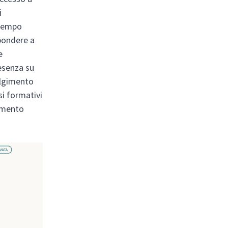
i
 tempo
spondere a
e
resenza su
olgimento
si formativi
namento