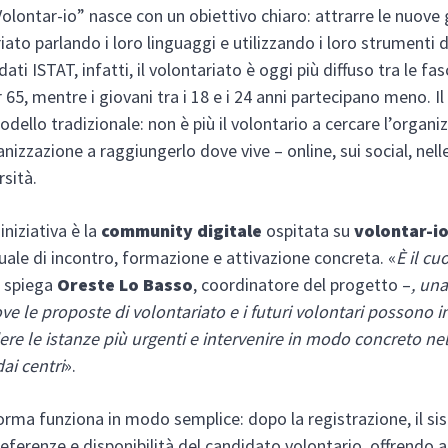
Volontar-io” nasce con un obiettivo chiaro: attrarre le nuove
iato parlando i loro linguaggi e utilizzando i loro strumenti di
ati ISTAT, infatti, il volontariato è oggi più diffuso tra le fa
r 65, mentre i giovani tra i 18 e i 24 anni partecipano meno. I
modello tradizionale: non è più il volontario a cercare l’organi
anizzazione a raggiungerlo dove vive – online, sui social, nell
rsità.
iniziativa è la
community digitale
ospitata su
volontar-io
tuale di incontro, formazione e attivazione concreta. «
È il cu
 spiega
Oreste Lo Basso
, coordinatore del progetto –
, un
ove le proposte di volontariato e i futuri volontari possono i
e le istanze più urgenti e intervenire in modo concreto nell
ai centri
».
orma funziona in modo semplice: dopo la registrazione, il s
referenze e disponibilità del candidato volontario, offrendo 