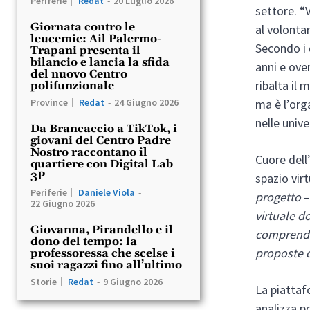
Periferie
Redat
-
20 Luglio 2026
settore. “
Giornata contro le
al volontar
leucemie: Ail Palermo-
Secondo i d
Trapani presenta il
bilancio e lancia la sfida
anni e ove
del nuovo Centro
ribalta il 
polifunzionale
ma è l’org
Province
Redat
-
24 Giugno 2026
nelle unive
Da Brancaccio a TikTok, i
giovani del Centro Padre
Nostro raccontano il
Cuore dell’
quartiere con Digital Lab
3P
spazio vir
Periferie
Daniele Viola
-
progetto
–
22 Giugno 2026
virtuale d
Giovanna, Pirandello e il
comprender
dono del tempo: la
proposte d
professoressa che scelse i
suoi ragazzi fino all’ultimo
Storie
Redat
-
9 Giugno 2026
La piattaf
analizza p