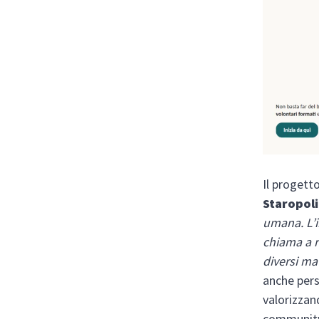
Il progett
Staropol
umana. L’i
chiama a r
diversi ma 
anche per
valorizzan
community