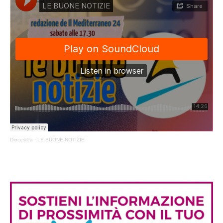
DiocesiPa
·
LE BUONE NOTIZIE