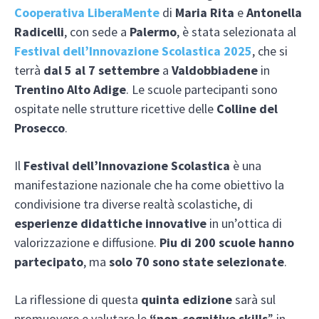
Cooperativa LiberaMente
di
Maria Rita
e
Antonella
Radicelli
, con sede a
Palermo
, è stata selezionata al
Festival dell’Innovazione Scolastica 2025
, che si
terrà
dal 5 al 7 settembre
a
Valdobbiadene
in
Trentino Alto Adige
. Le scuole partecipanti sono
ospitate nelle strutture ricettive delle
Colline del
Prosecco
.
Il
Festival dell’Innovazione Scolastica
è una
manifestazione nazionale che ha come obiettivo la
condivisione tra diverse realtà scolastiche, di
esperienze didattiche innovative
in un’ottica di
valorizzazione e diffusione.
Piu di 200 scuole hanno
partecipato
, ma
solo 70 sono state selezionate
.
La riflessione di questa
quinta edizione
sarà sul
promuovere e valutare le
“non-cognitive skills
” in