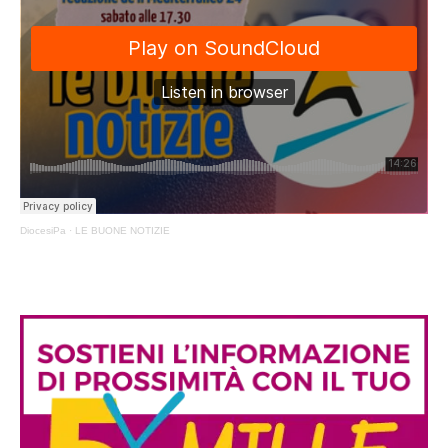
DiocesiPa
·
LE BUONE NOTIZIE