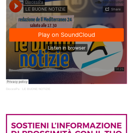
DiocesiPa
·
LE BUONE NOTIZIE