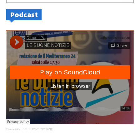
Podcast
DiocesiPa
·
LE BUONE NOTIZIE