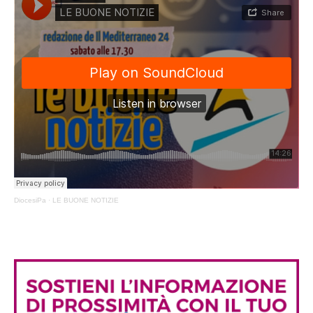
DiocesiPa
·
LE BUONE NOTIZIE