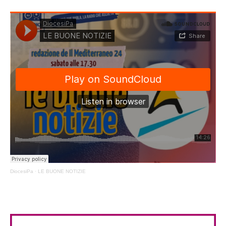
DiocesiPa
·
LE BUONE NOTIZIE