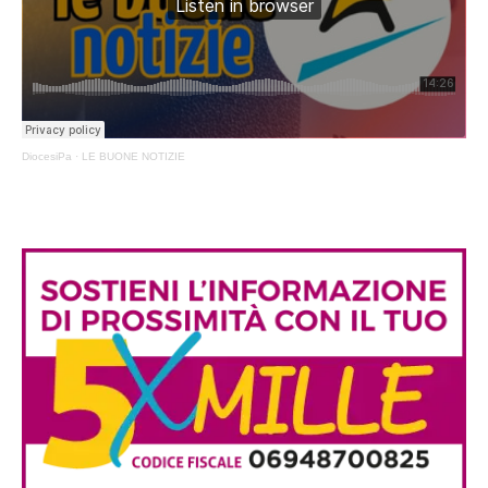
DiocesiPa
·
LE BUONE NOTIZIE