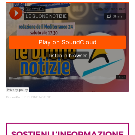
DiocesiPa
·
LE BUONE NOTIZIE