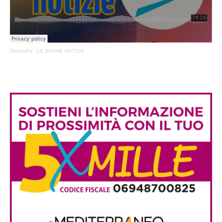
DiocesiPa
·
LE BUONE NOTIZIE