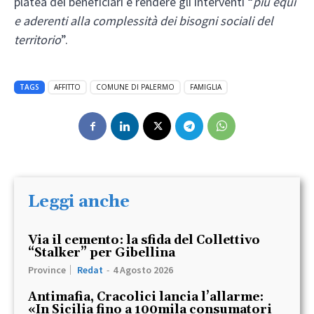
platea dei beneficiari e rendere gli interventi “
più equi
e aderenti alla complessità dei bisogni sociali del
territorio
”.
TAGS
AFFITTO
COMUNE DI PALERMO
FAMIGLIA
Leggi anche
Via il cemento: la sfida del Collettivo
“Stalker” per Gibellina
Province
Redat
-
4 Agosto 2026
Antimafia, Cracolici lancia l’allarme:
«In Sicilia fino a 100mila consumatori