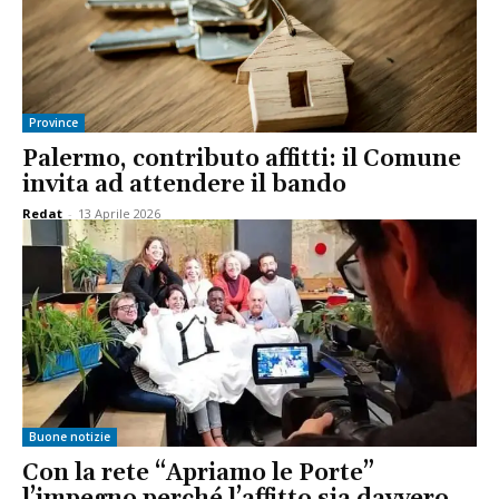
Province
Palermo, contributo affitti: il Comune
invita ad attendere il bando
Redat
-
13 Aprile 2026
Buone notizie
Con la rete “Apriamo le Porte”
l’impegno perché l’affitto sia davvero