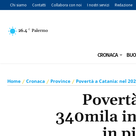
Chi siamo
Contatti
Collabora con noi
I nostri servizi
Redazione
26.4
C
Palermo
CRONACA
BUO
Home
Cronaca
Province
Povertà a Catania: nel 202
Povertà
340mila in
in p