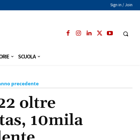
Sign in / Join
ORIE
SCUOLA
l'anno precedente
22 oltre
tas, 10mila
dente