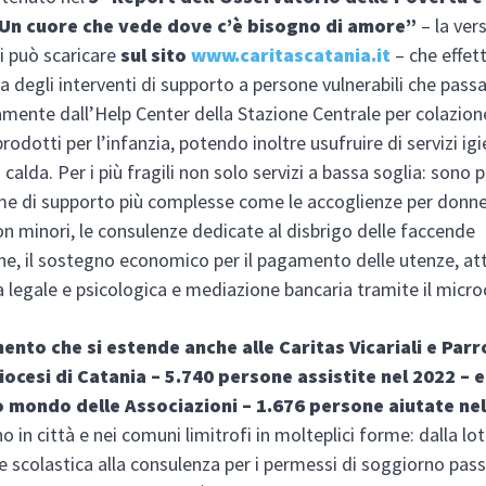
“Un cuore che vede dove c’è bisogno di amore”
– la ver
si può scaricare
sul sito
www.caritascatania.it
– che effet
 degli interventi di supporto a persone vulnerabili che pass
mente dall’Help Center della Stazione Centrale per colazion
prodotti per l’infanzia, potendo inoltre usufruire di servizi igie
calda. Per i più fragili non solo servizi a bassa soglia: sono 
e di supporto più complesse come le accoglienze per donne
on minori, le consulenze dedicate al disbrigo delle faccende
he, il sostegno economico per il pagamento delle utenze, att
 legale e psicologica e mediazione bancaria tramite il micro
ento che si estende anche alle Caritas Vicariali e Parr
diocesi di Catania – 5.740 persone assistite nel 2022 – e
 mondo delle Associazioni – 1.676 persone aiutate nel
 in città e nei comuni limitrofi in molteplici forme: dalla lot
e scolastica alla consulenza per i permessi di soggiorno pas