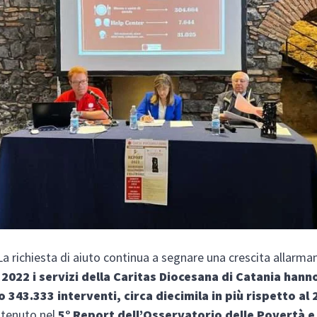
a richiesta di aiuto continua a segnare una crescita allarma
 2022 i servizi della Caritas Diocesana di Catania hann
o 343.333 interventi, circa diecimila in più rispetto al
ntenuto nel
5° Report dell’Osservatorio delle Povertà e