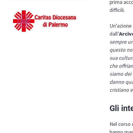
prima accog
difficili.
Un’azione 
dall’
Arciv
sempre una
questo non
sua cultur
che offria
siamo dei 
danno qual
cristiano 
Gli in
Nel corso d
hanno mani