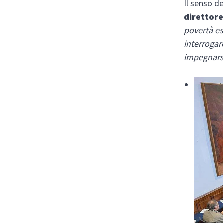
Il senso d
direttore
povertà es
interrogar
impegnarsi