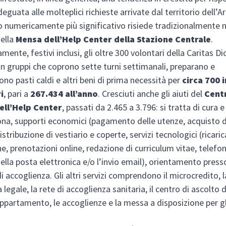
guata alle molteplici richieste arrivate dal territorio dell’Ar
 numericamente più significativo risiede tradizionalmente n
ella
Mensa dell
’
Help Center della Stazione Centrale
.
mente, festivi inclusi, gli oltre 300 volontari della Caritas D
n gruppi che coprono sette turni settimanali, preparano e
ono pasti caldi e altri beni di prima necessità per
circa 700 
i
, pari a
267.434 all
’
anno
. Cresciuti anche gli aiuti del
Cent
ell’Help Center
, passati da 2.465 a 3.796: si tratta di cura e
ona, supporti economici (pagamento delle utenze, acquisto di 
istribuzione di vestiario e coperte, servizi tecnologici (ricaric
, prenotazioni online, redazione di curriculum vitae, telefo
ella posta elettronica e/o l’invio email), orientamento press
i accoglienza. Gli altri servizi comprendono il microcredito, l
legale, la rete di accoglienza sanitaria, il centro di ascolto
appartamento, le accoglienze e la messa a disposizione per gl