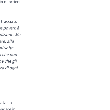
in quartieri
 tracciato
e poveri: è
ndizione. Ma
re, alla
ni volta
o che non
e che gli
za di ogni
Catania
ondere in