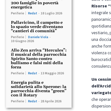
200 famiglie in povertà
Risorse 
energetica
integrale 
Periferie
Redat
-
18 Luglio 2026
panoramica
Pallavicino, il campetto e
quotidiana
lo spazio verde diventano
“cantieri di comunità”
vestiario, 
Periferie
Daniele Viola
-
una doccia 
10 Giugno 2026
anche form
Allo Zen arriva “Hercules”:
violenza c
il musical della parrocchia
Spirito Santo contro
burocratic
bullismo e falsi miti della
consulenza
forza
Periferie
Redat
-
13 Maggio 2026
Un censim
Energia pulita e
dell’Arci
solidarietà allo Sperone: la
parrocchia diventa “green”
variegato
con il Rotary
che operano
Periferie
Redat
-
28 Aprile 2026
dispersion