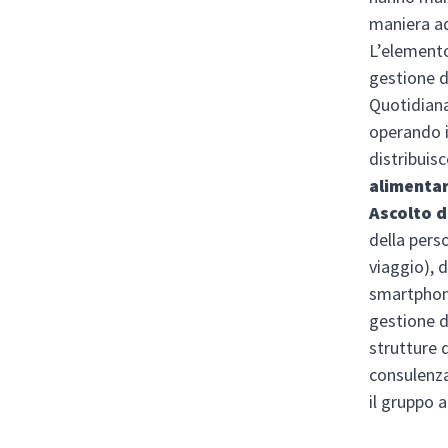
maniera ade
L’elemento
gestione d
Quotidiana
operando i
distribuisc
alimentar
Ascolto d
della pers
viaggio), d
smartphone
gestione d
strutture d
consulenza 
il gruppo 