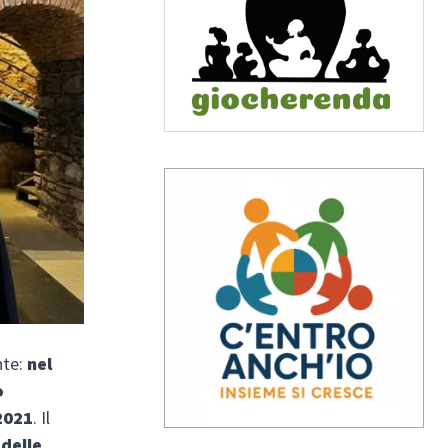
nte:
nel
o
 2021
. Il
 delle