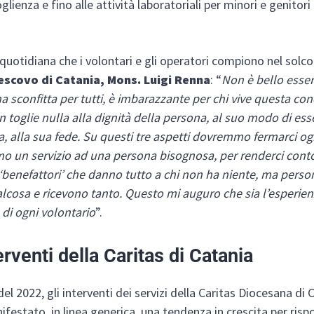
lienza e fino alle attività laboratoriali per minori e genitori 
quotidiana che i volontari e gli operatori compiono nel solco
escovo di Catania, Mons. Luigi Renna
: “
Non è bello esser
 sconfitta per tutti, è imbarazzante per chi vive questa co
 toglie nulla alla dignità della persona, al suo modo di esse
a, alla sua fede. Su questi tre aspetti dovremmo fermarci og
mo un servizio ad una persona bisognosa, per renderci cont
‘benefattori’ che danno tutto a chi non ha niente, ma person
cosa e ricevono tanto. Questo mi auguro che sia l’esperien
e di ogni volontario
”.
terventi della Caritas di Catania
el 2022, gli interventi dei servizi della Caritas Diocesana di 
festato, in linea generica, una tendenza in crescita per risp