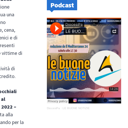
Podcast
sione
tua una
ano
e, cena,
nici e di
presenti
 vittime di
ività di
credito.
occhiali
 al
 2022 –
DiocesiPa
·
LE BUONE NOTIZIE
ta alla
sando per la