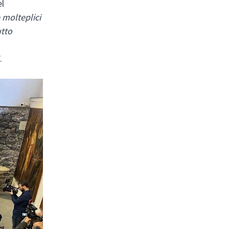
el
 molteplici
utto
.