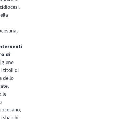
cidiocesi.
ella
iocesana,
interventi
ro di
 igiene
titoli di
a dello
nate,
o le
a
 diocesano,
i sbarchi.