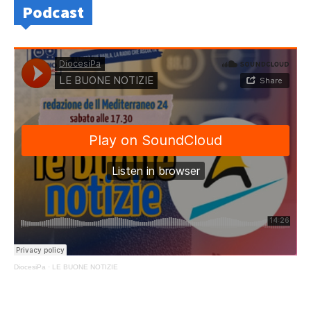
Podcast
DiocesiPa
·
LE BUONE NOTIZIE