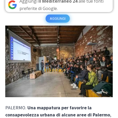
Aggiungi
Il Mediterraneo 24
alle tue fonti
preferite di Google.
AGGIUNGI
PALERMO.
Una mappatura per favorire la
consapevolezza urbana di alcune aree di Palermo
,