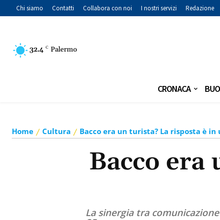
Chi siamo
Contatti
Collabora con noi
I nostri servizi
Redazione
32.4
C
Palermo
CRONACA
BUO
Home
Cultura
Bacco era un turista? La risposta è in
Bacco era u
La sinergia tra comunicazione 