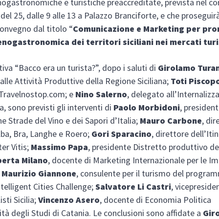
ogastronomiche e turistiche preaccreditate, prevista nel co
del 25, dalle 9 alle 13 a Palazzo Branciforte, e che proseguirà
convegno dal titolo “
Comunicazione e Marketing per pr
 enogastronomica dei territori siciliani nei mercati turi
ativa “Bacco era un turista?”, dopo i saluti di
Girolamo Tura
alle Attività Produttive della Regione Siciliana;
Toti Piscop
 Travelnostop.com; e
Nino Salerno
, delegato all’Internalizz
a, sono previsti gli interventi di
Paolo Morbidoni
, presiden
e Strade del Vino e dei Sapori d’Italia;
Mauro Carbone
, di
ba, Bra, Langhe e Roero;
Gori Sparacino
, direttore dell’Iti
ter Vitis;
Massimo Papa
, presidente Distretto produttivo del
erta Milano
, docente di Marketing Internazionale per le I
;
Maurizio Giannone
, consulente per il turismo del progra
telligent Cities Challenge;
Salvatore Li Castri
, vicepreside
sti Sicilia;
Vincenzo Asero
, docente di Economia Politica
sità degli Studi di Catania. Le conclusioni sono affidate a
Gir