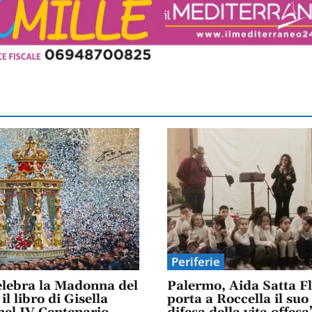
Periferie
elebra la Madonna del
Palermo, Aida Satta F
il libro di Gisella
porta a Roccella il suo