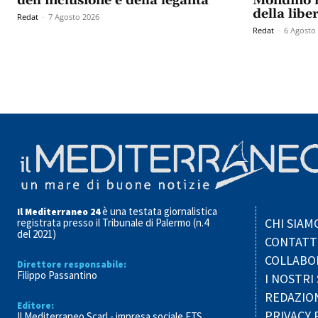
dell’inclusione e della legalità
Mondino n
della libe
Redat
-
7 Agosto 2026
Redat
-
6 Agosto
è una testata giornalistica
Il Mediterraneo 24
CHI SIAM
registrata presso il Tribunale di Palermo (n.4
del 2021)
CONTATT
COLLABO
Direttore responsabile:
Filippo Passantino
I NOSTRI 
REDAZIO
Editore:
PRIVACY 
Il Mediterraneo Scarl - impresa sociale ETS