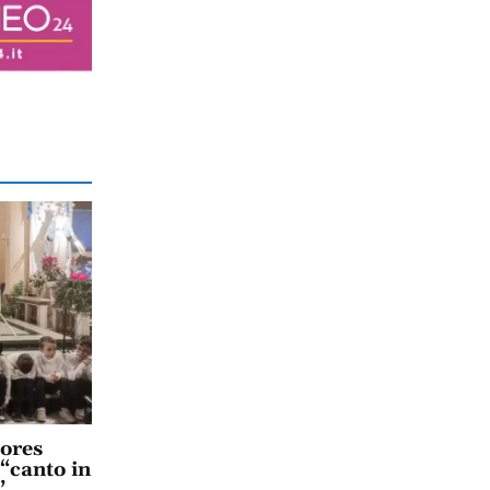
lores
 “canto in