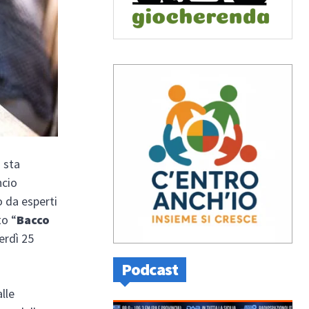
 sta
ncio
o da esperti
to “
Bacco
erdì 25
Podcast
lle