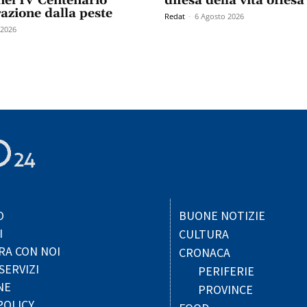
el IV Centenario
difesa della vita offesa
razione dalla peste
Redat
-
6 Agosto 2026
 2026
O
BUONE NOTIZIE
I
CULTURA
RA CON NOI
CRONACA
SERVIZI
PERIFERIE
NE
PROVINCE
POLICY