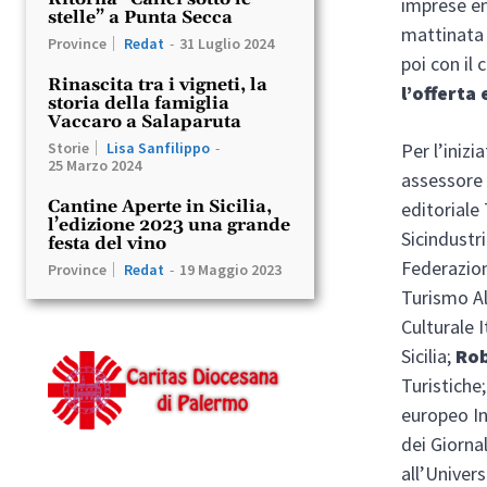
imprese en
stelle” a Punta Secca
mattinata 
Province
Redat
-
31 Luglio 2024
poi con il 
Rinascita tra i vigneti, la
l’offerta
storia della famiglia
Vaccaro a Salaparuta
Per l’inizi
Storie
Lisa Sanfilippo
-
25 Marzo 2024
assessore 
Cantine Aperte in Sicilia,
editoriale
l’edizione 2023 una grande
Sicindustri
festa del vino
Federazion
Province
Redat
-
19 Maggio 2023
Turismo Al
Culturale I
Sicilia;
Rob
Turistiche
europeo In
dei Giornali
all’Univer