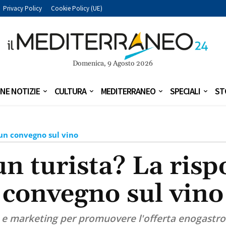
Privacy Policy
Cookie Policy (UE)
Domenica, 9 Agosto 2026
NE NOTIZIE
CULTURA
MEDITERRANEO
SPECIALI
ST
 un convegno sul vino
n turista? La risp
convegno sul vino
e marketing per promuovere l'offerta enogastronom