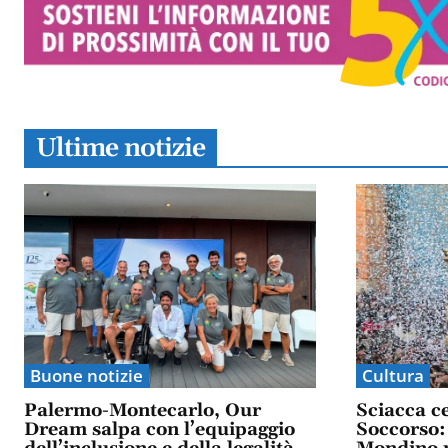
Ultime notizie
Buone notizie
Cultura
Palermo-Montecarlo, Our
Sciacca c
Dream salpa con l’equipaggio
Soccorso: 