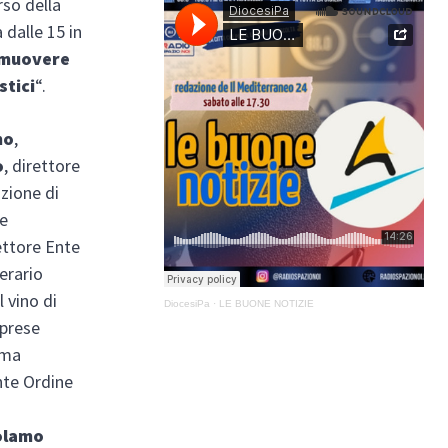
rso della
 dalle 15 in
omuovere
stici
“.
no
,
o
, direttore
azione di
te
rettore Ente
nerario
 vino di
DiocesiPa
·
LE BUONE NOTIZIE
mprese
mma
nte Ordine
olamo