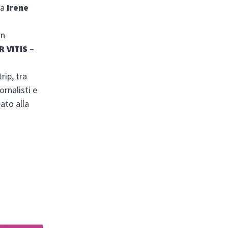
ra
Irene
in
R VITIS
–
rip, tra
ornalisti e
ato alla