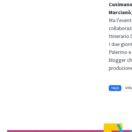
Cusiman
Marcianò
Ma l’event
collabora
Itinerario 
I due giorn
Palermo e 
blogger ch
produzione
VI
TAGS