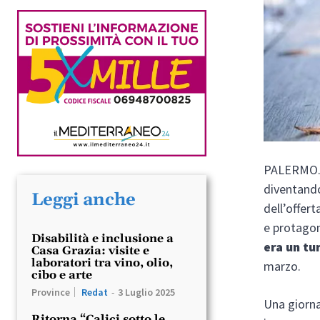
PALERMO. 
diventando
Leggi anche
dell’offert
e protagon
Disabilità e inclusione a
era un tu
Casa Grazia: visite e
laboratori tra vino, olio,
marzo.
cibo e arte
Province
Redat
-
3 Luglio 2025
Una giorna
Ritorna “Calici sotto le