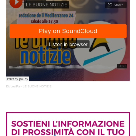
DiocesiPa
·
LE BUONE NOTIZIE