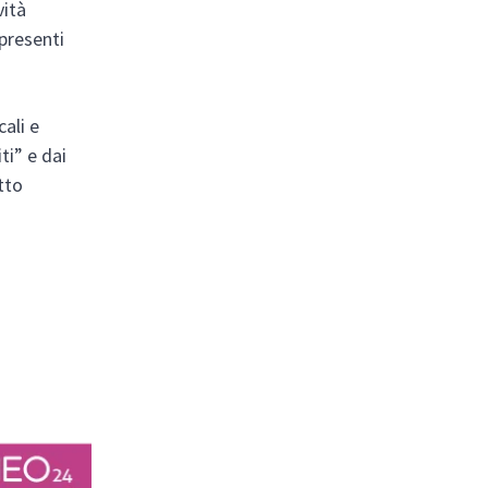
vità
 presenti
cali e
ti” e dai
utto