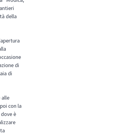
antieri
tà della
’apertura
lla
’occasione
azione di
aia di
 alle
 poi con la
, dove è
alizzare
ata