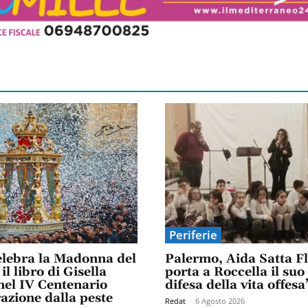
Periferie
elebra la Madonna del
Palermo, Aida Satta F
il libro di Gisella
porta a Roccella il suo
el IV Centenario
difesa della vita offesa
razione dalla peste
Redat
-
6 Agosto 2026