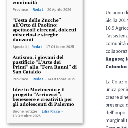
continuità
Province
Redat
-
20 Aprile 2026
Un anno di
Sicilia 201
“Festa delle Zucche”
all’Orto di Paolino:
16.9 Agric
spettacoli circensi, dolcetti
misteriosi e streghe
l’assistenz
danzanti
comunità e
Speciali
Redat
-
17 Ottobre 2025
collaboraz
Autismo, i giovani del
Ragusa; l
pastificio “L’Arte dei
Colombo 
Primi” alla “Fera Ranni” di
San Cataldo
Province
Redat
-
14 Ottobre 2025
La Colazio
unica per 
Idee in Movimento e il
progetto “Arrinesci”:
creare sin
benessere e creatività per
presenza d
gli adolescenti di Palermo
Buone notizie
Lilia Ricca
-
dell’impor
13 Ottobre 2025
marginalità
Comunità: 