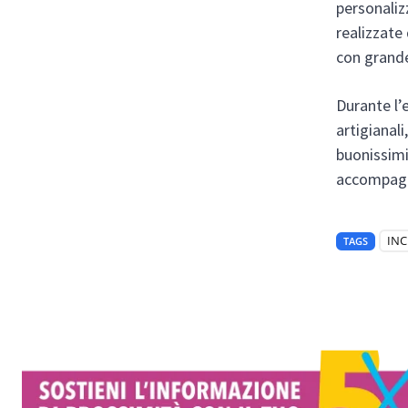
personaliz
realizzate
con grand
Durante l’
artigianali
buonissimi 
accompagn
INC
TAGS