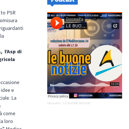
etto PSR
tomisura
 riguardanti
lla
a, l’Asp di
gricola
occasione
 idee e
iale. La
DiocesiPa
·
LE BUONE NOTIZIE
a
ità come
la loro
ta” Modica,