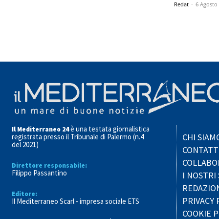
Redat
-
6 Agosto
è una testata giornalistica
Il Mediterraneo 24
CHI SIAM
registrata presso il Tribunale di Palermo (n.4
del 2021)
CONTATT
COLLABO
Direttore responsabile:
Filippo Passantino
I NOSTRI 
REDAZIO
Editore:
PRIVACY 
Il Mediterraneo Scarl - impresa sociale ETS
COOKIE P