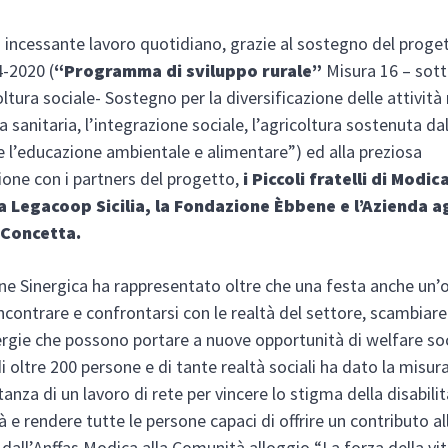
 incessante lavoro quotidiano, grazie al sostegno del prog
4-2020 (
“Programma di sviluppo rurale”
Misura 16 – sot
oltura sociale- Sostegno per la diversificazione delle attività
a sanitaria, l’integrazione sociale, l’agricoltura sostenuta da
 l’educazione ambientale e alimentare”) ed alla preziosa
ione con i partners del progetto,
i Piccoli fratelli di Modic
a Legacoop Sicilia, la Fondazione Èbbene e l’Azienda a
Concetta.
ne Sinergica ha rappresentato oltre che una festa anche un’
incontrare e confrontarsi con le realtà del settore, scambiare
ergie che possono portare a nuove opportunità di welfare soc
i oltre 200 persone e di tante realtà sociali ha dato la misur
tanza di un lavoro di rete per vincere lo stigma della disabil
 e rendere tutte le persone capaci di offrire un contributo al
dall’Anffas Modica alla Comunità alloggio “La forza della vi