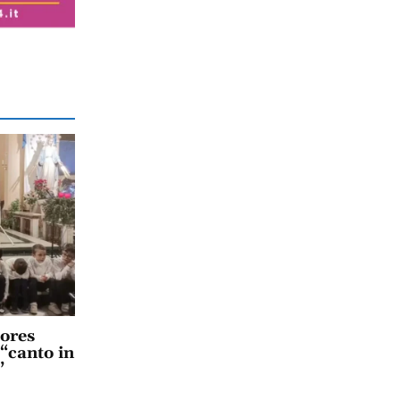
lores
 “canto in
”