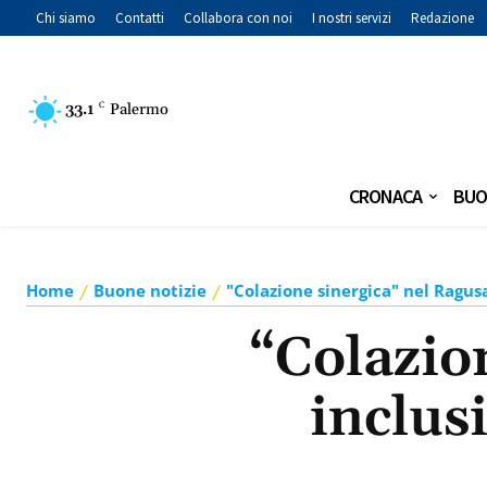
Chi siamo
Contatti
Collabora con noi
I nostri servizi
Redazione
33.1
C
Palermo
CRONACA
BUO
Home
Buone notizie
"Colazione sinergica" nel Ragus
“Colazio
inclus