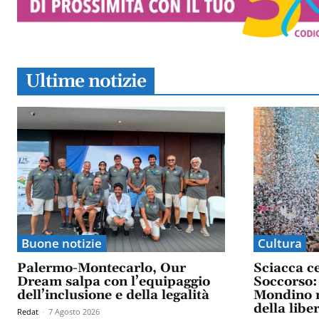
Ultime notizie
Buone notizie
Cultura
Palermo-Montecarlo, Our
Sciacca c
Dream salpa con l’equipaggio
Soccorso: 
dell’inclusione e della legalità
Mondino n
della libe
Redat
-
7 Agosto 2026