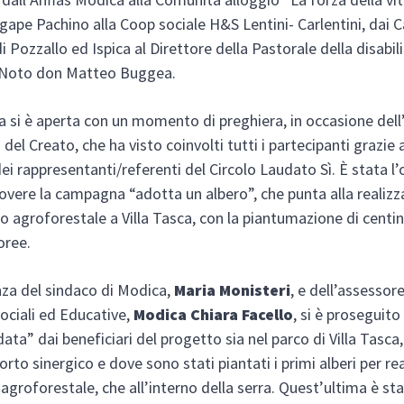
gape Pachino alla Coop sociale H&S Lentini- Carlentini, dai C
i Pozzallo ed Ispica al Direttore della Pastorale della disabili
i Noto don Matteo Buggea.
a si è aperta con un momento di preghiera, in occasione dell
el Creato, che ha visto coinvolti tutti i partecipanti grazie a
ei rappresentanti/referenti del Circolo Laudato Sì. È stata l
vere la campagna “adotta un albero”, che punta alla realizz
o agroforestale a Villa Tasca, con la piantumazione di centin
oree.
nza del sindaco di Modica,
Maria Monisteri
, e dell’assessore
Sociali ed Educative,
Modica Chiara Facello
, si è proseguito
data” dai beneficiari del progetto sia nel parco di Villa Tasca
orto sinergico e dove sono stati piantati i primi alberi per re
 agroforestale, che all’interno della serra. Quest’ultima è st