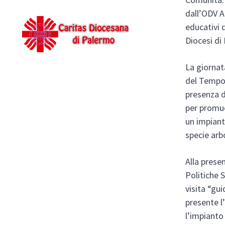
dall’ODV A
educativi d
Diocesi d
La giornat
del Tempo d
presenza d
per promuo
un impiant
specie arb
Alla prese
Politiche 
visita “gui
presente l’
l’impianto