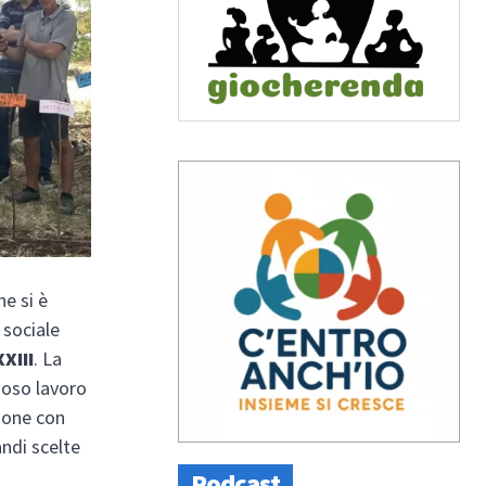
e si è
 sociale
XIII
. La
zioso lavoro
rsone con
andi scelte
Podcast