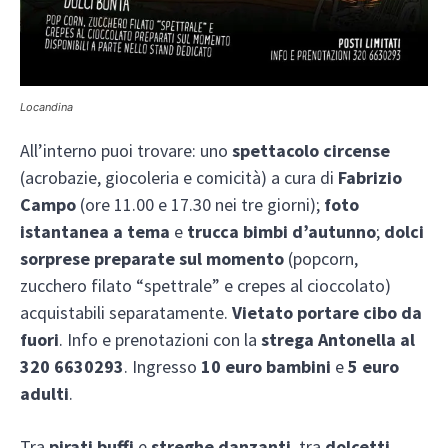
Locandina
All’interno puoi trovare: uno
spettacolo circense
(acrobazie, giocoleria e comicità) a cura di
Fabrizio
Campo
(ore 11.00 e 17.30 nei tre giorni);
foto
istantanea a tema
e
trucca bimbi d’autunno
;
dolci
sorprese preparate sul momento
(popcorn,
zucchero filato “spettrale” e crepes al cioccolato)
acquistabili separatamente.
Vietato portare cibo da
fuori
. Info e prenotazioni con la
strega Antonella al
320 6630293
. Ingresso
10 euro bambini
e
5 euro
adulti
.
Tra
pirati buffi
e
streghe danzanti
, tra
dolcetti