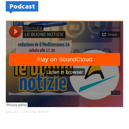
Podcast
DiocesiPa
·
LE BUONE NOTIZIE