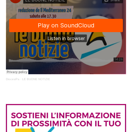
DiocesiPa
·
LE BUONE NOTIZIE