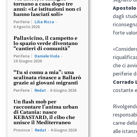
tornano a casa dopo tre
Apostolo
anni: «Le istituzioni non ci
hanno lasciati soli»
dagli stude
Periferie
Lilia Ricca
-
riconsegna
6 Agosto 2026
forte valor
Pallavicino, il campetto e
lo spazio verde diventano
«Considero
“cantieri di comunità”
Periferie
Daniele Viola
-
riqualific
10 Giugno 2026
che ci avvi
“Tu si comu a mia”: una
periferie 
scalinata rinasce a Ballarò
Corrado 
grazie ai giovani migranti
costante e
Periferie
Redat
-
6 Giugno 2026
Un flash mob per
Rivolgendo
raccontare l’anima urban
di Catania: nasce
responsabi
KEBASTARD, il cibo che
carne dell
unisce il Mediterraneo
Province
Redat
-
4 Giugno 2026
alle istan