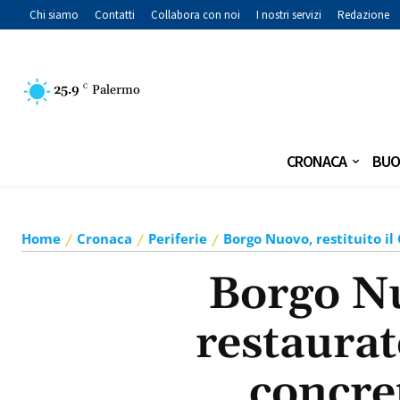
Chi siamo
Contatti
Collabora con noi
I nostri servizi
Redazione
25.9
C
Palermo
CRONACA
BUO
Home
Cronaca
Periferie
Borgo Nuovo, restituito il
Borgo Nuo
restaurat
concre