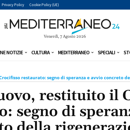
Privacy Policy
Cookie Policy (UE)
Venerdì, 7 Agosto 2026
NE NOTIZIE
CULTURA
MEDITERRANEO
SPECIALI
ST
 Crocifisso restaurato: segno di speranza e avvio concreto d
vo, restituito il 
o: segno di speran
to della rigenerazi