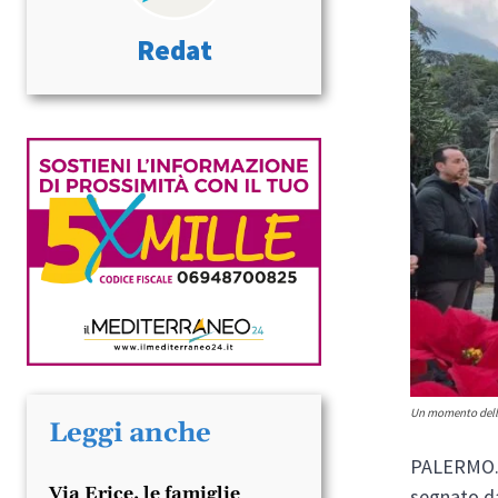
Redat
Un momento della
Leggi anche
PALERMO. D
Via Erice, le famiglie
segnato d