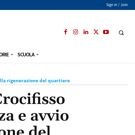
Sign in / Join
ORIE
SCUOLA
ella rigenerazione del quartiere
Crocifisso
za e avvio
one del