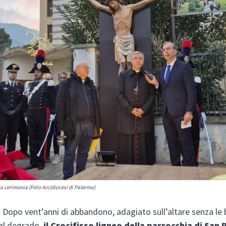
 cerimonia (Foto Arcidiocesi di Palermo)
opo vent’anni di abbandono, adagiato sull’altare senza le 
al degrado,
il Crocifisso ligneo della parrocchia di San 