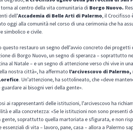
torna al centro della vita comunitaria di
Borgo Nuovo.
Res
nti dell’
Accademia di Belle Arti di Palermo
, il Crocifisso
to oggi alla comunità nel corso di una cerimonia che ha ass
e simbolico e civile.
 questo restauro un segno dell’avvio concreto dei progetti 
azione di Borgo Nuovo, un segno di speranza – soprattutto n
cina al Natale – e un segno di attenzione verso chi vive in una
della nostra città», ha affermato
l’arcivescovo di Palermo,
Lorefice
. Un’attenzione, ha sottolineato, che «deve manten
 guardare ai bisogni veri della gente».
si ai rappresentanti delle istituzioni, l’arcivescovo ha richia
lità e alla concretezza: «Se le istituzioni non sono presenti d
a gente, soprattutto quella martoriata e sfigurata, e non ri
ze essenziali di vita – lavoro, pane, casa – allora a Palermo s