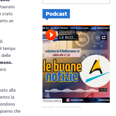
taurato
Podcast
 è stato
unto un
di
el tempo
 delle
 mons.
ersi
mato alla
entro la
spondono
DiocesiPa
·
LE BUONE NOTIZIE
appiamo che