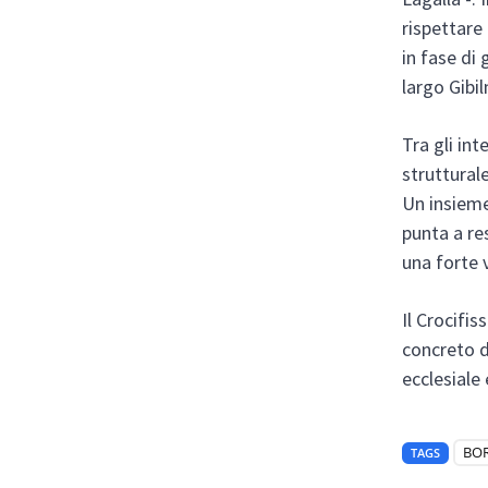
rispettare
in fase di 
largo Gibi
Tra gli in
strutturale
Un insieme 
punta a re
una forte v
Il Crocifi
concreto di
ecclesiale 
BO
TAGS