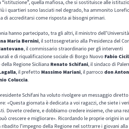
a “istituzione”, quella mafiosa, che si sostituisce alle istituzi
Più i quartieri sono lasciati nel degrado, ha ammonito Lorefice
a di accreditarsi come risposta ai bisogni primari.
nia hanno partecipato, tra gli altri, il ministro dell’Università
na Maria Bernini
, il sottosegretario alla Presidenza del Co
Mantovano
, il commissario straordinario per gli interventi
turali e di riqualificazione sociale di Borgo Nuovo
Fabio Cici
 della Regione Siciliana
Renato Schifani
, il sindaco di Pal
Lagalla
, il prefetto
Massimo Mariani
, il parroco
don Anton
nio Coluccia
.
 presidente Schifani ha voluto rivolgere un messaggio diretto
re: «Questa giornata è dedicata a voi ragazzi, che siete i ver
ti. Dovete credere, e dobbiamo credere insieme, che una rea
 può crescere e migliorare». Ricordando le proprie origini in 
a ribadito l’impegno della Regione nel sottrarre i giovani alla