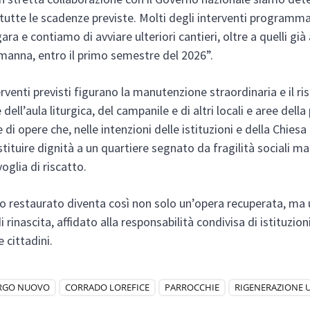
 tutte le scadenze previste. Molti degli interventi programma
gara e contiamo di avviare ulteriori cantieri, oltre a quelli già 
lmanna, entro il primo semestre del 2026”.
terventi previsti figurano la manutenzione straordinaria e il 
 dell’aula liturgica, del campanile e di altri locali e aree della
di opere che, nelle intenzioni delle istituzioni e della Chiesa 
stituire dignità a un quartiere segnato da fragilità sociali m
oglia di riscatto.
sso restaurato diventa così non solo un’opera recuperata, ma
 rinascita, affidato alla responsabilità condivisa di istituzio
e cittadini.
RGO NUOVO
CORRADO LOREFICE
PARROCCHIE
RIGENERAZIONE 