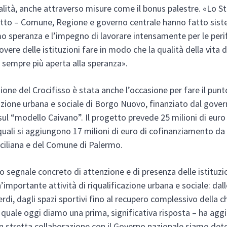
nalità, anche attraverso misure come il bonus palestre. «Lo S
etto – Comune, Regione e governo centrale hanno fatto sis
mo speranza e l’impegno di lavorare intensamente per le perif
vere delle istituzioni fare in modo che la qualità della vita d
a sempre più aperta alla speranza».
zione del Crocifisso è stata anche l’occasione per fare il punt
azione urbana e sociale di Borgo Nuovo, finanziato dal gove
sul “modello Caivano”. Il progetto prevede 25 milioni di euro
i quali si aggiungono 17 milioni di euro di cofinanziamento da
ciliana e del Comune di Palermo.
o segnale concreto di attenzione e di presenza delle istituzi
’importante attività di riqualificazione urbana e sociale: dal
erdi, dagli spazi sportivi fino al recupero complessivo della c
a quale oggi diamo una prima, significativa risposta – ha agg
 In stretta collaborazione con il Governo nazionale siamo det