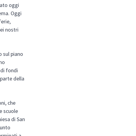
tato oggi
tema. Oggi
erie,
ei nostri
o sul piano
rno
 di fondi
 parte della
oni, che
le scuole
hiesa di San
iunto
erminati a