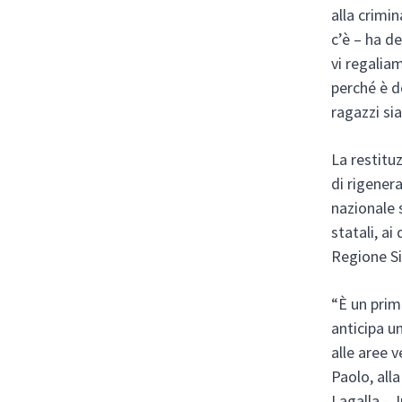
alla crimi
c’è – ha d
vi regalia
perché è do
ragazzi si
La restitu
di rigener
nazionale 
statali, a
Regione Si
“È un prim
anticipa un
alle aree v
Paolo, all
Lagalla -.