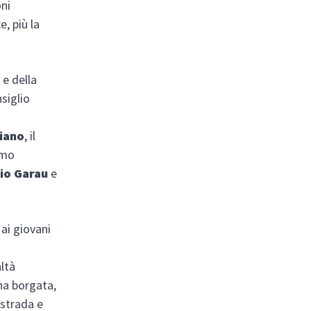
oni
, più la
 e della
nsiglio
liano
, il
ermo
io Garau
e
 ai giovani
i
ltà
una borgata,
 strada e