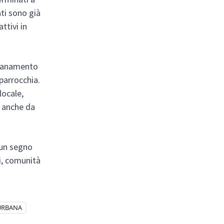
ti sono già
attivi in
risanamento
 parrocchia.
locale,
a anche da
 un segno
ni, comunità
URBANA