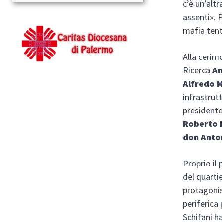
c’è un’altr
assenti». 
mafia tent
Alla cerimo
Ricerca
An
Alfredo 
infrastrut
presidente
Roberto 
don Anto
Proprio il
del quartie
protagonis
periferica
Schifani h