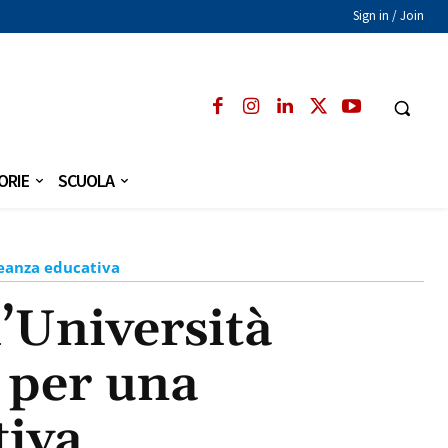
Sign in / Join
ORIE
SCUOLA
leanza educativa
’Università
n per una
tiva