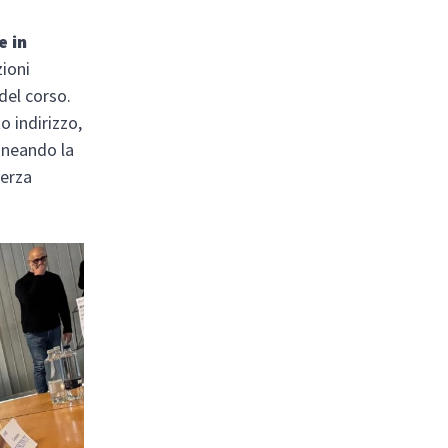
e in
zioni
 del corso.
o indirizzo,
lineando la
terza