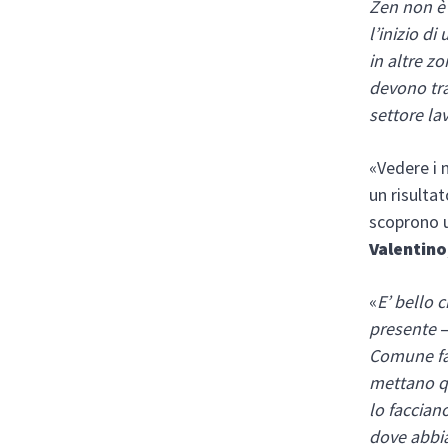
Zen non è 
l’inizio d
in altre z
devono tras
settore la
«Vedere i n
un risulta
scoprono u
Valentino
«
E’ bello 
presente
–
Comune far
mettano qu
lo faccian
dove abbia