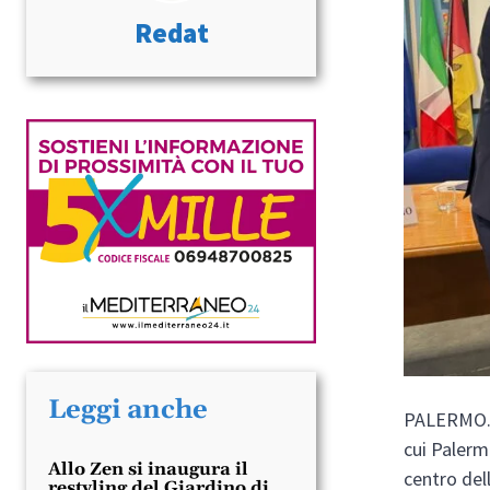
Redat
Leggi anche
PALERMO. 
cui Palerm
Allo Zen si inaugura il
centro del
restyling del Giardino di