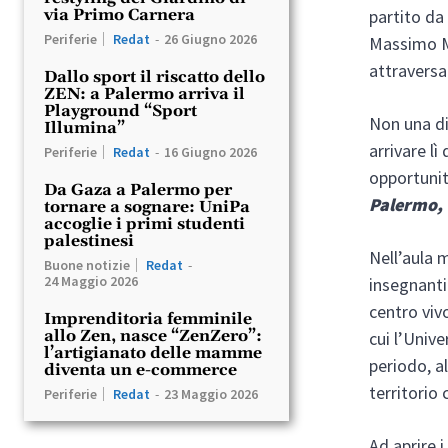
partito da
via Primo Carnera
Periferie
Redat
-
26 Giugno 2026
Massimo Mi
attraversat
Dallo sport il riscatto dello
ZEN: a Palermo arriva il
Playground “Sport
Non una di
Illumina”
arrivare l
Periferie
Redat
-
16 Giugno 2026
opportunit
Da Gaza a Palermo per
Palermo, 
tornare a sognare: UniPa
accoglie i primi studenti
palestinesi
Nell’aula 
Buone notizie
Redat
-
24 Maggio 2026
insegnanti
centro vivo
Imprenditoria femminile
allo Zen, nasce “ZenZero”:
cui l’Univ
l’artigianato delle mamme
periodo, a
diventa un e-commerce
territori
Periferie
Redat
-
23 Maggio 2026
Ad aprire 