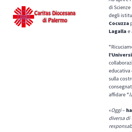
di Scienze 
degli istit
Cocuzza
p
Lagalla
e 
“Ricuciam
l’Universi
collaboraz
educativa 
sulla cost
consegnato
affidare “
l
«
Oggi
–
ha
diversa di
responsabil