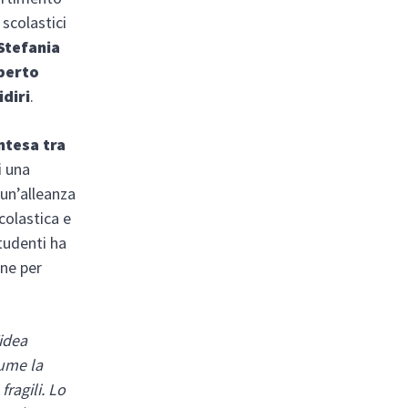
 scolastici
Stefania
berto
diri
.
intesa tra
i una
 un’alleanza
colastica e
tudenti ha
one per
idea
sume la
fragili. Lo