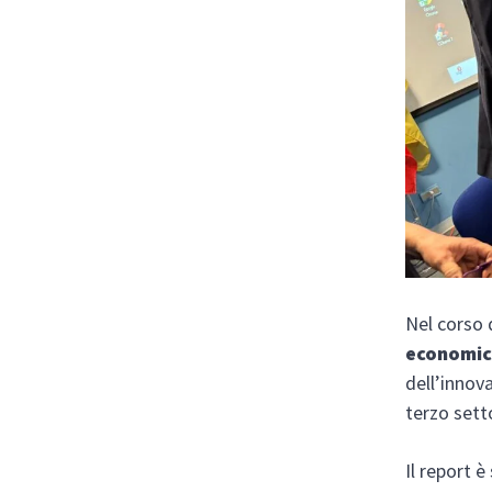
Nel corso d
economico
dell’innov
terzo sett
Il report è