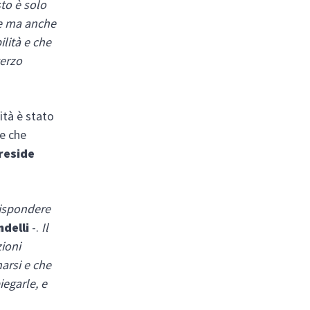
to è solo
re ma anche
ilità e che
terzo
sità è stato
re che
preside
rispondere
ndelli
-.
Il
zioni
arsi e che
iegarle, e