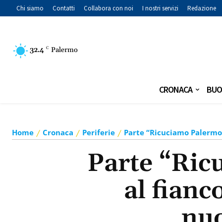
Chi siamo
Contatti
Collabora con noi
I nostri servizi
Redazione
32.4
C
Palermo
CRONACA
BUO
Home
Cronaca
Periferie
Parte “Ricuciamo Palermo”
Parte “Ric
al fianc
nuo