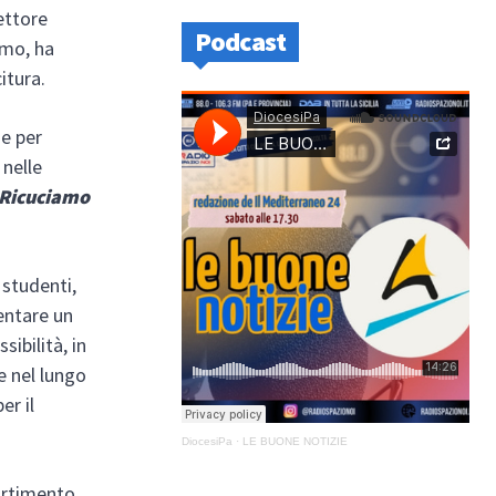
rettore
Podcast
rmo, ha
itura.
me per
 nelle
Ricuciamo
a studenti,
ventare un
sibilità, in
e nel lungo
er il
DiocesiPa
·
LE BUONE NOTIZIE
partimento