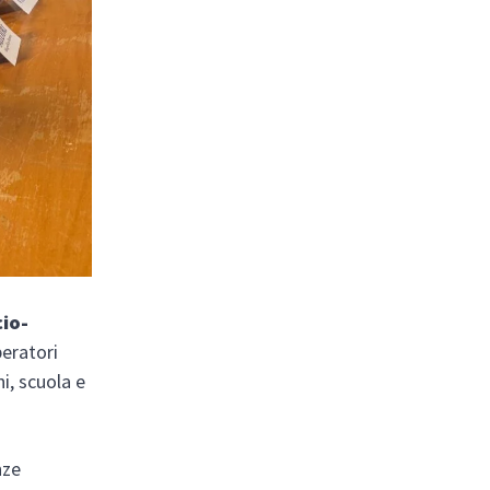
cio-
peratori
i, scuola e
nze