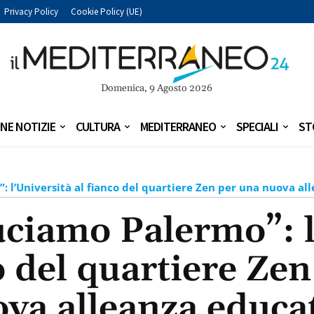
Privacy Policy
Cookie Policy (UE)
Domenica, 9 Agosto 2026
NE NOTIZIE
CULTURA
MEDITERRANEO
SPECIALI
ST
: l’Università al fianco del quartiere Zen per una nuova al
uciamo Palermo”: l
o del quartiere Ze
va alleanza educa