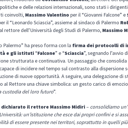
politiche e delle relazioni internazionali, sono stati i dirigenti
uti coinvolti,
Massimo Valentino
per il “Giovanni Falcone” e
er il “Leonardo Sciascia”, assieme al sindaco di Palermo
Ro
al rettore dell’Università degli Studi di Palermo,
Massimo Mi
o Palermo” ha preso forma con la
firma dei protocolli di 
tà e gli istituti
“
Falcone
” e “
Sciascia
”, segnando l’avvio d
ione strutturata e continuativa. Un passaggio che consolida
capace di incidere nel tempo sul contrasto alla dispersione s
ruzione di nuove opportunità. A seguire, una delegazione di s
 al Rettore una chiave simbolica: un gesto carico di emozi
a custodia del loro futuro
”.
 dichiarato il rettore Massimo Midiri
–
consolidiamo un’
 Università: un’istituzione che esce dai propri confini e si as
ità di essere presente nei territori, soprattutto in quelli più 