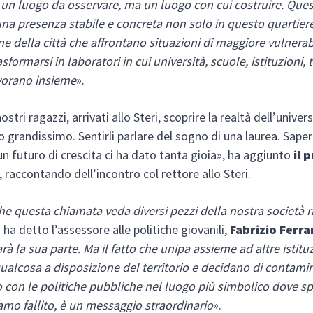
un luogo da osservare, ma un luogo con cui costruire. Ques
i una presenza stabile e concreta non solo in questo quartie
one della città che affrontano situazioni di maggiore vulnerab
formarsi in laboratori in cui università, scuole, istituzioni, 
vorano insieme
».
ostri ragazzi, arrivati allo Steri, scoprire la realtà dell’univer
to grandissimo. Sentirli parlare del sogno di una laurea. Sape
n futuro di crescita ci ha dato tanta gioia», ha aggiunto
il 
, raccontando dell’incontro col rettore allo Steri.
che questa chiamata veda diversi pezzi della nostra società 
 ha detto l’assessore alle politiche giovanili,
Fabrizio Ferra
à la sua parte. Ma il fatto che unipa assieme ad altre istitu
alcosa a disposizione del territorio e decidano di contamin
o con le politiche pubbliche nel luogo più simbolico dove sp
mo fallito, è un messaggio straordinario
».