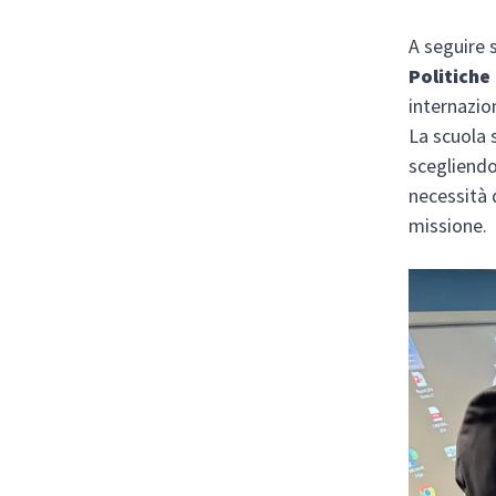
A seguire 
Politiche
internazion
La scuola 
scegliendo
necessità d
missione.