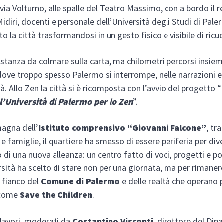
 via Volturno, alle spalle del Teatro Massimo, con a bordo il 
diri, docenti e personale dell’Università degli Studi di Pale
o la città trasformandosi in un gesto fisico e visibile di ricuc
stanza da colmare sulla carta, ma chilometri percorsi insie
ì dove troppo spesso Palermo si interrompe, nelle narrazioni e
à. Allo Zen la città si è ricomposta con l’avvio del progetto “
l’Università di Palermo per lo Zen
”.
magna dell’
Istituto comprensivo “Giovanni Falcone”
, tr
 e famiglie, il quartiere ha smesso di essere periferia per di
 di una nuova alleanza: un centro fatto di voci, progetti e pos
ersità ha scelto di stare non per una giornata, ma per rimaner
l fianco del
Comune di Palermo
e delle realtà che operano p
o come
Save the Children
.
i lavori, moderati da
Costantino Visconti
, direttore del Di