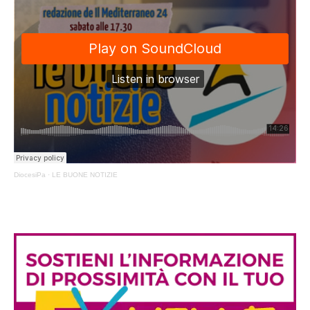
DiocesiPa
·
LE BUONE NOTIZIE