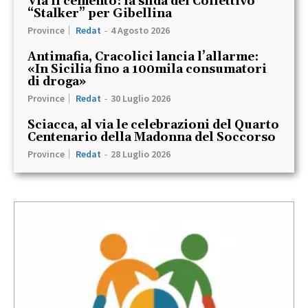
Via il cemento: la sfida del Collettivo
“Stalker” per Gibellina
Province
Redat
-
4 Agosto 2026
Antimafia, Cracolici lancia l’allarme:
«In Sicilia fino a 100mila consumatori
di droga»
Province
Redat
-
30 Luglio 2026
Sciacca, al via le celebrazioni del Quarto
Centenario della Madonna del Soccorso
Province
Redat
-
28 Luglio 2026