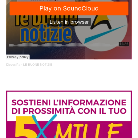
DiocesiPa
·
LE BUONE NOTIZIE