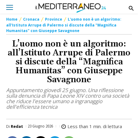
Home
Cronaca
Province
L'uomo non è un algoritmo:
all'Istituto Arrupe di Palermo si discute della "Magnifica
Humanitas" con Giuseppe Savagnone
L’uomo non è un algoritmo:
all’Istituto Arrupe di Palermo
si discute della “Magnifica
Humanitas” con Giuseppe
Savagnone
Appuntamento giovedì 25 giugno. Una riflessione
sulla denuncia di Papa Leone XIV contro una società
che riduce l'essere umano a ingranaggio
dell'efficienza tecnica
Less than 1
min. di lettura
Di
Redat
23 Giugno 2026