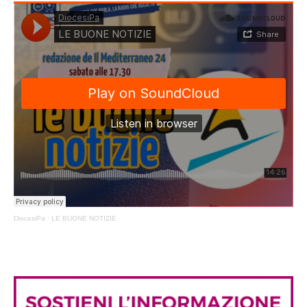
DiocesiPa
·
LE BUONE NOTIZIE