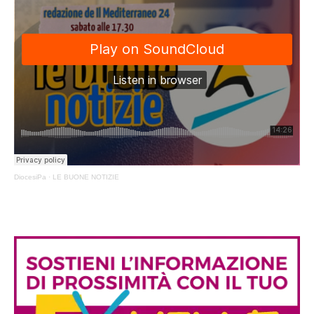
DiocesiPa
·
LE BUONE NOTIZIE