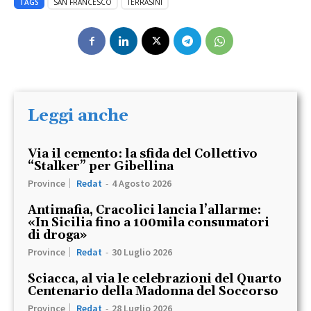
TAGS
SAN FRANCESCO
TERRASINI
Leggi anche
Via il cemento: la sfida del Collettivo
“Stalker” per Gibellina
Province
Redat
-
4 Agosto 2026
Antimafia, Cracolici lancia l’allarme:
«In Sicilia fino a 100mila consumatori
di droga»
Province
Redat
-
30 Luglio 2026
Sciacca, al via le celebrazioni del Quarto
Centenario della Madonna del Soccorso
Province
Redat
-
28 Luglio 2026