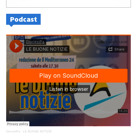
Podcast
DiocesiPa
·
LE BUONE NOTIZIE