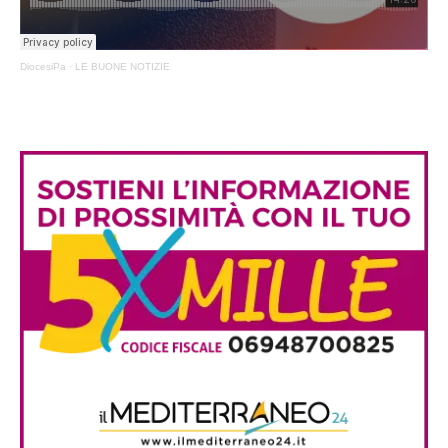
DiocesiPa
·
LE BUONE NOTIZIE