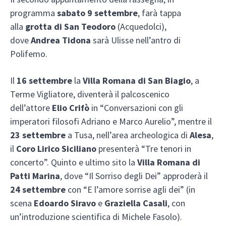
programma
sabato 9 settembre
, farà tappa
alla
grotta di San Teodoro
(Acquedolci),
dove
Andrea Tidona
sarà Ulisse nell’antro di
Polifemo.
Il
16 settembre
la
Villa Romana di San Biagio
, a
Terme Vigliatore, diventerà il palcoscenico
dell’attore
Elio Crifò
in “Conversazioni con gli
imperatori filosofi Adriano e Marco Aurelio”, mentre il
23 settembre
a Tusa, nell’area archeologica di
Alesa
,
il
Coro Lirico Siciliano
presenterà “Tre tenori in
concerto”. Quinto e ultimo sito la
Villa Romana di
Patti Marina
, dove “Il Sorriso degli Dei” approderà il
24 settembre
con “E l’amore sorrise agli dei” (in
scena
Edoardo Siravo
e
Graziella Casali
, con
un’introduzione scientifica di Michele Fasolo).