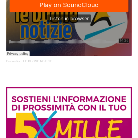
DiocesiPa
·
LE BUONE NOTIZIE