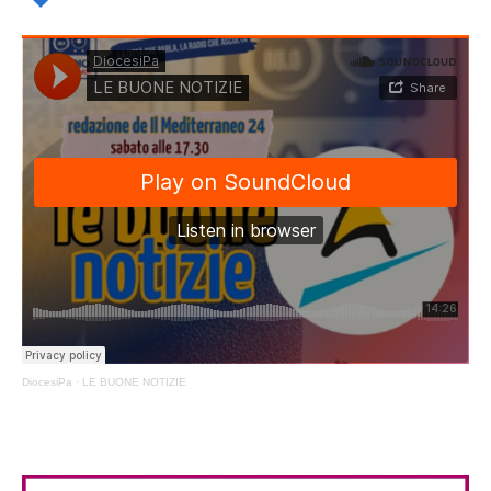
DiocesiPa
·
LE BUONE NOTIZIE