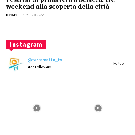
weekend alla scoperta della città
Redat
-
19 Marzo 2022
Instagram
@terramatta_tv
Follow
477
Followers