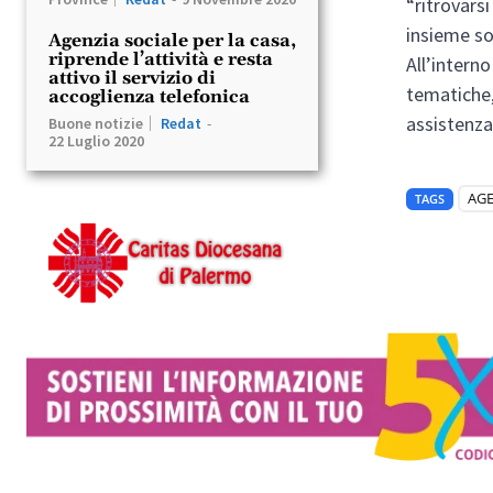
“ritrovarsi
insieme so
Agenzia sociale per la casa,
riprende l’attività e resta
All’interno
attivo il servizio di
tematiche,
accoglienza telefonica
assistenza 
Buone notizie
Redat
-
22 Luglio 2020
AGE
TAGS