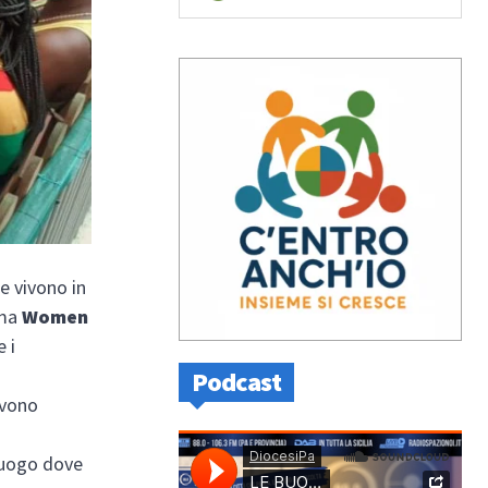
e vivono in
ama
Women
e i
Podcast
ovono
 luogo dove