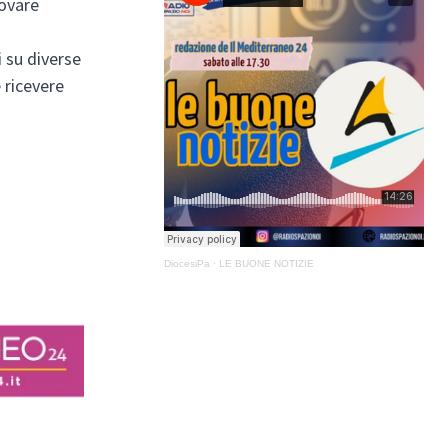
rovare
i su diverse
 ricevere
DiocesiPa
·
LE BUONE NOTIZIE