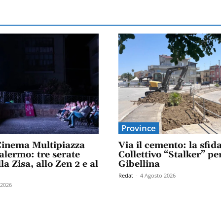
Province
inema Multipiazza
Via il cemento: la sfid
alermo: tre serate
Collettivo “Stalker” pe
la Zisa, allo Zen 2 e al
Gibellina
Redat
-
4 Agosto 2026
 2026