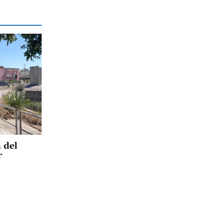
a del
r