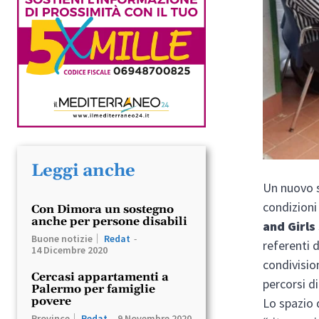
Leggi anche
Un nuovo s
condizioni
Con Dimora un sostegno
anche per persone disabili
and Girls
Buone notizie
Redat
-
referenti d
14 Dicembre 2020
condivisio
Cercasi appartamenti a
percorsi di
Palermo per famiglie
povere
Lo spazio 
Province
Redat
-
9 Novembre 2020