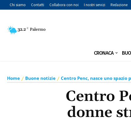
Chi siamo
Contatti
Collabora con noi
I nostri servizi
Redazione
32.2
C
Palermo
CRONACA
BUO
Home
Buone notizie
Centro Penc, nasce uno spazio p
Centro P
donne st