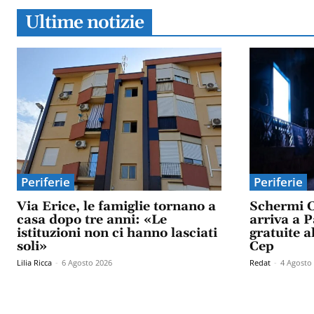
Ultime notizie
Periferie
Periferie
Via Erice, le famiglie tornano a
Schermi C
casa dopo tre anni: «Le
arriva a P
istituzioni non ci hanno lasciati
gratuite al
soli»
Cep
Lilia Ricca
-
6 Agosto 2026
Redat
-
4 Agosto