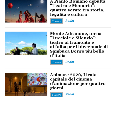
A Pianto Romano debutta
“Teatro e Memoria”:
quattro serate tra storia,
legalità e cultura
Redat
Cultura
Monte Adranone, torna
“Lucciole e Silenzio”:
teatro al tramonto e
all’alba per il decennale di
Sambuca Borgo più bello
d’Italia
Redat
Cultura
Animare 2026, Licata
capitale del cinema
d’animazione per quattro
giorni
Redat
Cultura