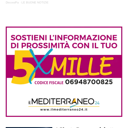
DiocesiPa
·
LE BUONE NOTIZIE