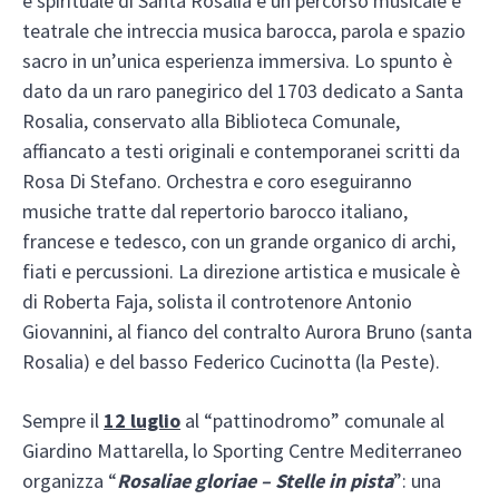
e spirituale di Santa Rosalia è un percorso musicale e
teatrale che intreccia musica barocca, parola e spazio
sacro in un’unica esperienza immersiva. Lo spunto è
dato da un raro panegirico del 1703 dedicato a Santa
Rosalia, conservato alla Biblioteca Comunale,
affiancato a testi originali e contemporanei scritti da
Rosa Di Stefano. Orchestra e coro eseguiranno
musiche tratte dal repertorio barocco italiano,
francese e tedesco, con un grande organico di archi,
fiati e percussioni. La direzione artistica e musicale è
di Roberta Faja, solista il controtenore Antonio
Giovannini, al fianco del contralto Aurora Bruno (santa
Rosalia) e del basso Federico Cucinotta (la Peste).
Sempre il
12 luglio
al “pattinodromo” comunale al
Giardino Mattarella, lo Sporting Centre Mediterraneo
organizza “
Rosaliae gloriae – Stelle in pista
”: una