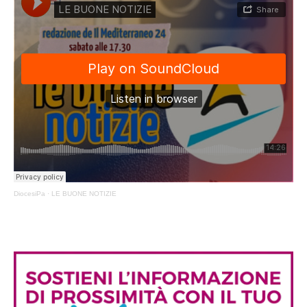
DiocesiPa
·
LE BUONE NOTIZIE