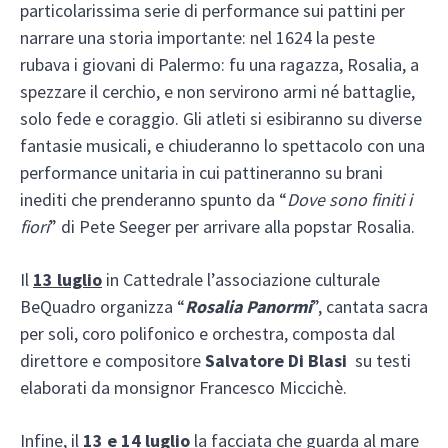
particolarissima serie di performance sui pattini per
narrare una storia importante: nel 1624 la peste
rubava i giovani di Palermo: fu una ragazza, Rosalia, a
spezzare il cerchio, e non servirono armi né battaglie,
solo fede e coraggio. Gli atleti si esibiranno su diverse
fantasie musicali, e chiuderanno lo spettacolo con una
performance unitaria in cui pattineranno su brani
inediti che prenderanno spunto da “
Dove sono finiti i
fiori
” di Pete Seeger per arrivare alla popstar Rosalia.
Il
13 luglio
in Cattedrale l’associazione culturale
BeQuadro organizza “
Rosalia Panormi
”, cantata sacra
per soli, coro polifonico e orchestra, composta dal
direttore e compositore
Salvatore Di Blasi
su testi
elaborati da monsignor Francesco Miccichè.
Infine, il
13 e 14 luglio
la facciata che guarda al mare