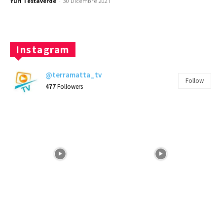
Yuri Testaverde
-
30 Dicembre 2021
Instagram
@terramatta_tv
Follow
477
Followers