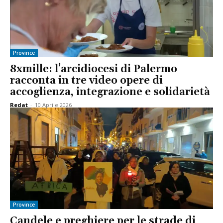
Province
8xmille: l’arcidiocesi di Palermo
racconta in tre video opere di
accoglienza, integrazione e solidarietà
Redat
-
10 Aprile 2026
Province
Candele e preghiere per le strade di