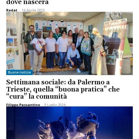
dove nascerà
Redat
-
16 Aprile 2025
Buone notizie
Settimana sociale: da Palermo a
Trieste, quella “buona pratica” che
“cura” la comunità
Filippo Passantino
-
9 Luglio 2024