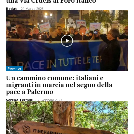
una Via Crucis al Foro italico
Redat
-
21 Marzo 2023
Province
Un cammino comune: italiani e
migranti in marcia nel segno della
pace a Palermo
Serena Termini
-
2 Gennaio 2023