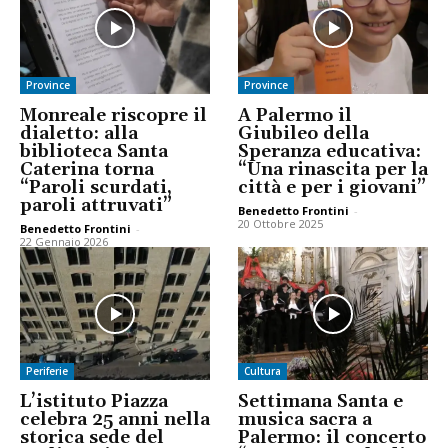
Province
Province
Monreale riscopre il
A Palermo il
dialetto: alla
Giubileo della
biblioteca Santa
Speranza educativa:
Caterina torna
“Una rinascita per la
“Paroli scurdati,
città e per i giovani”
paroli attruvati”
Benedetto Frontini
-
20 Ottobre 2025
Benedetto Frontini
-
22 Gennaio 2026
Periferie
Cultura
L’istituto Piazza
Settimana Santa e
celebra 25 anni nella
musica sacra a
storica sede del
Palermo: il concerto