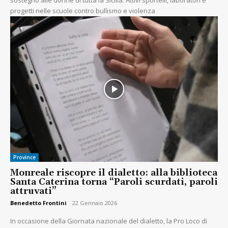
sostegno alle donne di tutta la Sicilia. Attivi sportelli, laboratori e
progetti nelle scuole contro bullismo e violenza
Province
Monreale riscopre il dialetto: alla biblioteca
Santa Caterina torna “Paroli scurdati, paroli
attruvati”
Benedetto Frontini
-
22 Gennaio 2026
In occasione della Giornata nazionale del dialetto, la Pro Loco di