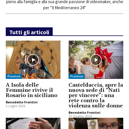
pieno alla famiglia e alla sua grande passione di videomaker, anche
per "Il Mediterraneo 24"
Tutti gli articoli
Province
Province
A Isola delle
Casteldaccia, apre la
Femmine rivive il
nuova sede di “Nati
Rosario in siciliano
per vincere”: una
rete contro la
Benedetto Frontini
-
violenza sulle donne
2 Luglio 2026
Benedetto Frontini
-
11 Giugno 2026