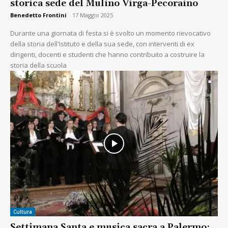
storica sede del Mulino Virga-Pecoraino
Benedetto Frontini
-
17 Maggio 2025
Durante una giornata di festa si è svolto un momento rievocativo
della storia dell'Istituto e della sua sede, con interventi di ex
dirigenti, docenti e studenti che hanno contribuito a costruire la
storia della scuola
Cultura
Settimana Santa e musica sacra a Palermo: