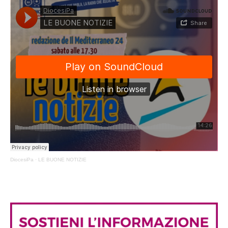
DiocesiPa
·
LE BUONE NOTIZIE