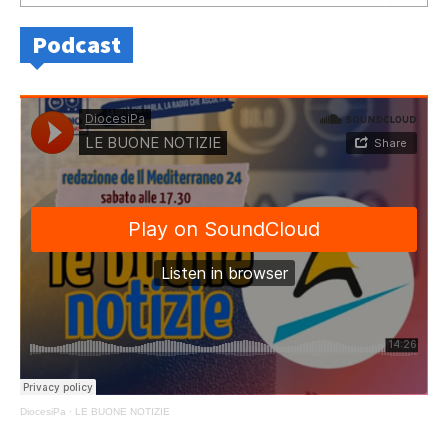
Podcast
DiocesiPa
·
LE BUONE NOTIZIE