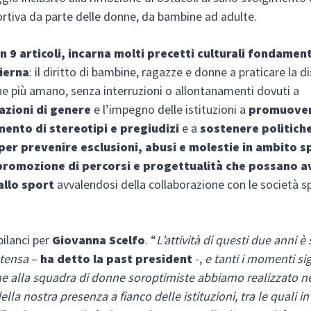
ortiva da parte delle donne, da bambine ad adulte.
in 9 articoli, incarna molti precetti culturali fondament
dierna
: il diritto di bambine, ragazze e donne a praticare la di
he più amano, senza interruzioni o allontanamenti dovuti a
azioni di genere
e l’impegno delle istituzioni a
promuove
mento di stereotipi e pregiudizi
e a
sostenere politich
per prevenire esclusioni, abusi e molestie in ambito s
promozione di percorsi e progettualità che possano a
allo sport
avvalendosi della collaborazione con le società s
ilanci per
Giovanna Scelfo
. “
L’attività di questi due anni è 
ntensa
–
ha detto la past president
-,
e tanti i momenti sig
e alla squadra di donne soroptimiste abbiamo realizzato n
ella nostra presenza a fianco delle istituzioni, tra le quali in 