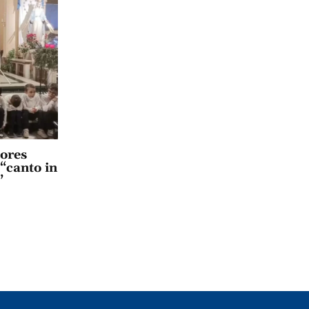
lores
 “canto in
”