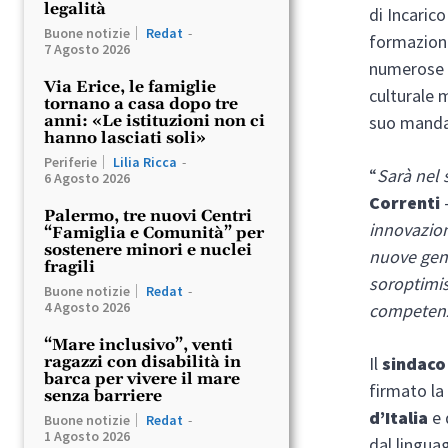
legalità
di Incaric
Buone notizie
Redat
-
formazione
7 Agosto 2026
numerose p
Via Erice, le famiglie
culturale 
tornano a casa dopo tre
suo manda
anni: «Le istituzioni non ci
hanno lasciati soli»
Periferie
Lilia Ricca
-
“
Sarà nel 
6 Agosto 2026
Correnti
Palermo, tre nuovi Centri
innovazion
“Famiglia e Comunità” per
sostenere minori e nuclei
nuove gene
fragili
soroptimis
Buone notizie
Redat
-
4 Agosto 2026
competenz
“Mare inclusivo”, venti
Il
sindaco
ragazzi con disabilità in
barca per vivere il mare
firmato la
senza barriere
d’Italia
e 
Buone notizie
Redat
-
1 Agosto 2026
dal lingua