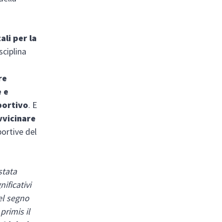
ali per la
sciplina
re
e e
portivo
. E
vvicinare
portive del
stata
nificativi
el segno
primis il