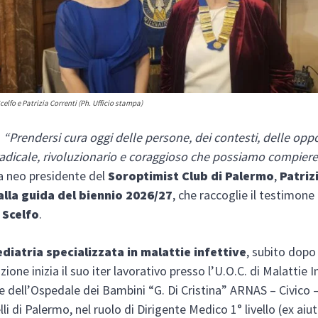
elfo e Patrizia Correnti (Ph. Ufficio stampa)
.
“Prendersi cura oggi delle persone, dei contesti, delle oppo
 radicale, rivoluzionario e coraggioso che possiamo compier
a neo presidente del
Soroptimist Club di Palermo
,
Patriz
alla guida del biennio 2026/27
, che raccoglie il testimone 
 Scelfo
.
diatria specializzata in malattie infettive
, subito dopo 
zione inizia il suo iter lavorativo presso l’U.O.C. di Malattie I
e dell’Ospedale dei Bambini “G. Di Cristina” ARNAS – Civico –
li di Palermo, nel ruolo di Dirigente Medico 1° livello (ex aiut