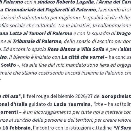
i Palermo
con il
sindaco Roberto Lagalla
, l’
Arma dei Cara
a Circondariale del Pagliarelli di Palermo
, lavorando in s
iazioni di volontariato per migliorare la qualità di vita delle
ofilo sociale che culturale. Tra le iniziative, la collaborazion
iana Lotta ai Tumori di Palermo
e con la squadra di
Drago
one al
Tribunale di Palermo
, dello spazio di ascolto per do
a. Ed ancora lo spazio
Rosa Bianca a Villa Sofia
e per l’
alla
iso
. Il biennio è iniziato con
La città che vorrei
– ha conclu
 Scelfo
-.
Ma alla fine del mio mandato sono fiera ed orgogl
ermare che stiamo costruendo ancora insieme la Palermo ch
”
o chi osa”
, il feel rouge del biennio 2026/27 del
Soroptimis
nal d’Italia
guidato da
Lucia Taormina
,
“che
– ha sottoli
Correnti
–
è un incoraggiamento per tutte noi a mettere c
nze al servizio delle persone e dei territori, per creare valor
mo
18 febbraio
, l’incontro con le istituzioni cittadine
“Il Sor