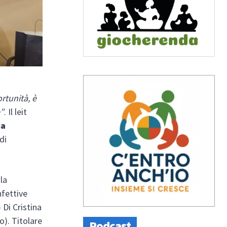
rtunità, è
e”
. Il leit
ia
di
la
nfettive
 Di Cristina
o). Titolare
Podcast