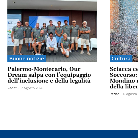
Buone notizie
Cultura
Palermo-Montecarlo, Our
Sciacca c
Dream salpa con l’equipaggio
Soccorso: 
dell’inclusione e della legalità
Mondino n
della libe
Redat
-
7 Agosto 2026
Redat
-
6 Agosto