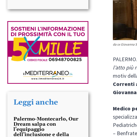
da sx Giovanna Sc
PALERMO
l’atto più
motiv dell
Correnti 
Giovanna
Leggi anche
Medico pe
specializza
Palermo-Montecarlo, Our
Dream salpa con
Pediatrich
l’equipaggio
– Benfratel
dell’inclusione e della