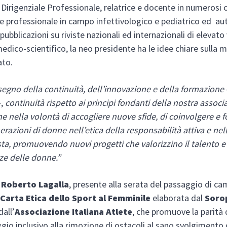
o Dirigenziale Professionale, relatrice e docente in numerosi c
 professionale in campo infettivologico e pediatrico ed aut
ubblicazioni su riviste nazionali ed internazionali di elevato
medico-scientifico, la neo presidente ha le idee chiare sulla m
to.
segno della continuità, dell’innovazione e della formazione
-,
continuità rispetto ai principi fondanti della nostra associ
e nella volontà di accogliere nuove sfide, di coinvolgere e 
razioni di donne nell’etica della responsabilità attiva e ne
ta, promuovendo nuovi progetti che valorizzino il talento e
e delle donne.”
 Roberto Lagalla
, presente alla serata del passaggio di c
Carta Etica dello Sport al Femminile
elaborata dal
Soro
dall’
Associazione Italiana Atlete
, che promuove la parità 
ggio inclusivo alla rimozione di ostacoli al sano svolgimento 