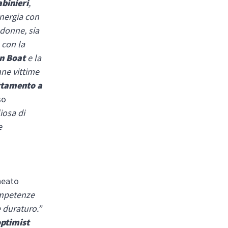
binieri
,
inergia con
 donne, sia
e con la
n Boat
e la
nne vittime
ttamento a
so
iosa di
e
t
neato
ompetenze
e duraturo.”
optimist