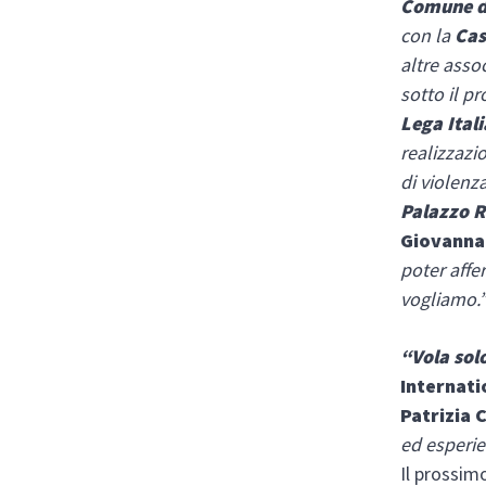
Comune d
con la
Cas
altre assoc
sotto il pr
Lega Ital
realizzazi
di violenz
Palazzo R
Giovanna
poter aff
vogliamo.
“Vola sol
Internatio
Patrizia 
ed esperie
Il prossi