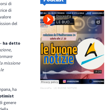
orsi di
rice di
 valore
ission del
–
ha detto
azione,
formare
lla missione
 le
ampana, ha
DiocesiPa
·
LE BUONE NOTIZIE
ptimist
di genere
della