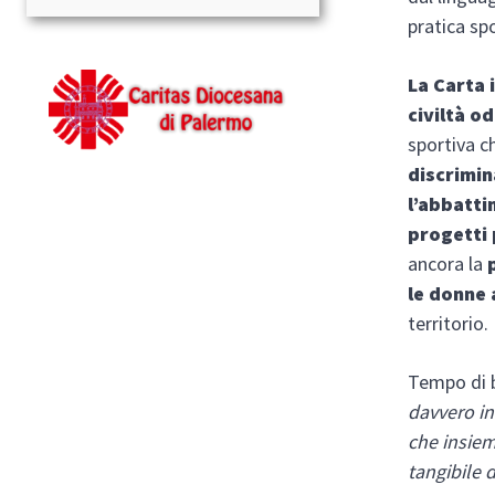
pratica sp
La Carta 
civiltà o
sportiva c
discrimin
l’abbatti
progetti 
ancora la
le donne 
territorio.
Tempo di b
davvero i
che insiem
tangibile d