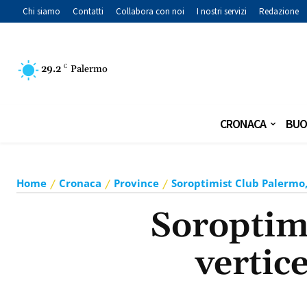
Chi siamo
Contatti
Collabora con noi
I nostri servizi
Redazione
29.2
C
Palermo
CRONACA
BUO
Home
Cronaca
Province
Soroptimist Club Palermo,
Soroptim
vertic