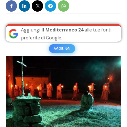
Aggiungi
Il Mediterraneo 24
alle tue fonti
preferite di Google.
AGGIUNGI