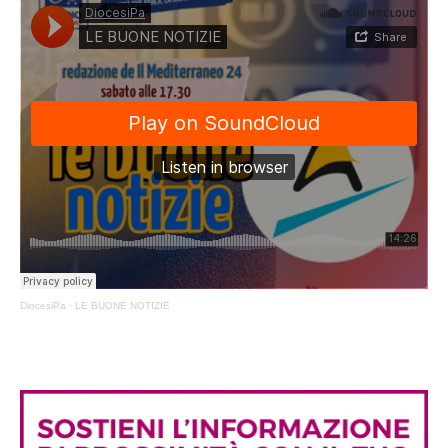
DiocesiPa
·
LE BUONE NOTIZIE