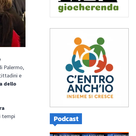
e
di Palermo,
ittadini e
a dello
ra
i tempi
Podcast