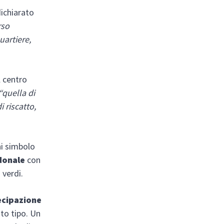
dichiarato
rso
uartiere,
l centro
“quella di
 riscatto,
ni simbolo
donale
con
 verdi.
tecipazione
to tipo. Un