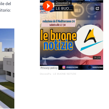
ile del
itorio:
DiocesiPa
·
LE BUONE NOTIZIE