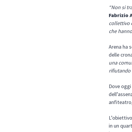
“Non si tr
Fabrizio 
collettivo 
che hanno 
Arena ha s
delle cron
una comuni
rifiutando
Dove oggi 
dell’assen
anfiteatro
L’obiettiv
in un quar