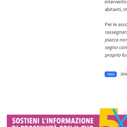
intervento
abitanti, 
Per le ass
rassegnarsi
piazza non
segno conc
proprio fu
ZE
TAGS