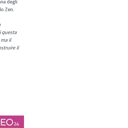
ana degli
lo Zen.
n
di questa
 ma il
truire il