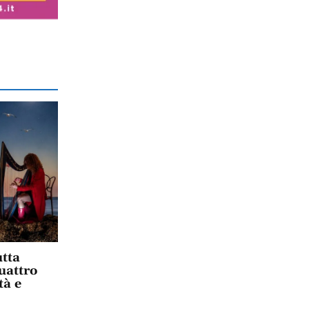
tta
uattro
tà e