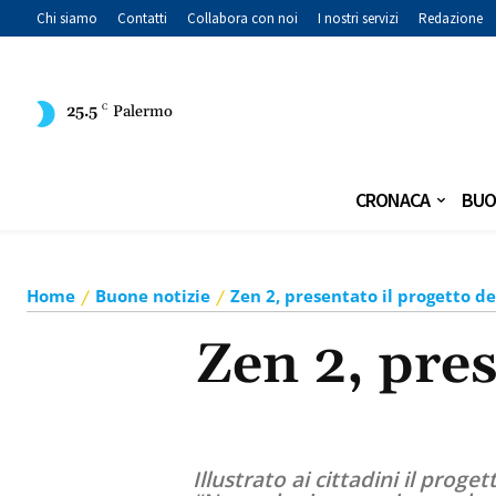
Chi siamo
Contatti
Collabora con noi
I nostri servizi
Redazione
25.5
C
Palermo
CRONACA
BUO
Home
Buone notizie
Zen 2, presentato il progetto d
Zen 2, pres
Illustrato ai cittadini il proge