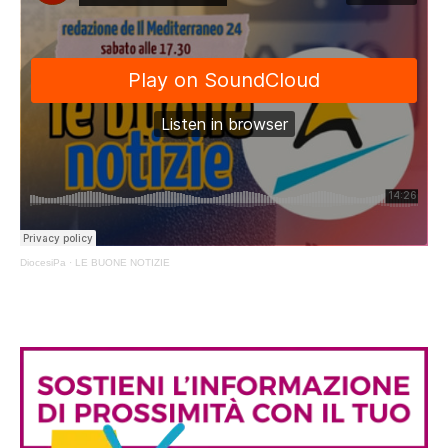
DiocesiPa
·
LE BUONE NOTIZIE