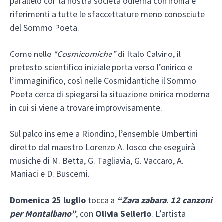
parallelo con la nostra società odierna con ironia e
riferimenti a tutte le sfaccettature meno conosciute
del Sommo Poeta.
Come nelle
“Cosmicomiche”
di Italo Calvino, il
pretesto scientifico iniziale porta verso l’onirico e
l’immaginifico, così nelle Cosmidantiche il Sommo
Poeta cerca di spiegarsi la situazione onirica moderna
in cui si viene a trovare improvvisamente.
Sul palco insieme a Riondino, l’ensemble Umbertini
diretto dal maestro Lorenzo A. Iosco che eseguirà
musiche di M. Betta, G. Tagliavia, G. Vaccaro, A.
Maniaci e D. Buscemi.
Domenica 25 luglio
tocca a
“Zara zabara. 12 canzoni
per Montalbano”
, con
Olivia Sellerio
. L’artista