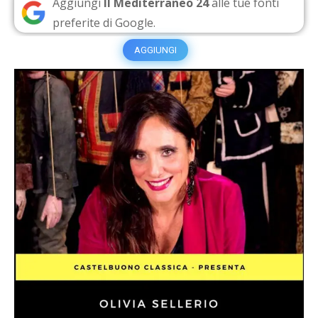
Aggiungi
Il Mediterraneo 24
alle tue fonti
preferite di Google.
AGGIUNGI