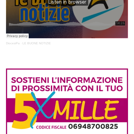
DiocesiPa
·
LE BUONE NOTIZIE