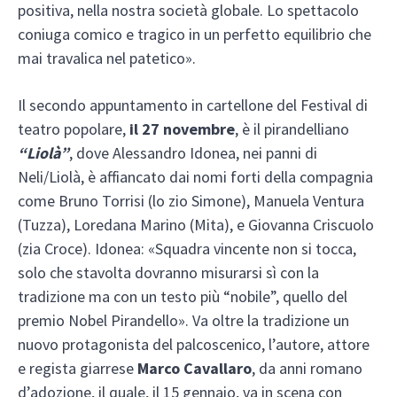
positiva, nella nostra società globale. Lo spettacolo
coniuga comico e tragico in un perfetto equilibrio che
mai travalica nel patetico».
Il secondo appuntamento in cartellone del Festival di
teatro popolare,
il 27 novembre
, è il pirandelliano
“Liolà”
, dove Alessandro Idonea, nei panni di
Neli/Liolà, è affiancato dai nomi forti della compagnia
come Bruno Torrisi (lo zio Simone), Manuela Ventura
(Tuzza), Loredana Marino (Mita), e Giovanna Criscuolo
(zia Croce). Idonea: «Squadra vincente non si tocca,
solo che stavolta dovranno misurarsi sì con la
tradizione ma con un testo più “nobile”, quello del
premio Nobel Pirandello». Va oltre la tradizione un
nuovo protagonista del palcoscenico, l’autore, attore
e regista giarrese
Marco Cavallaro
, da anni romano
d’adozione, il quale, il 15 gennaio, va in scena con