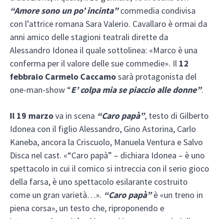
“Amore sono un po’ incinta”
commedia condivisa
con l’attrice romana Sara Valerio. Cavallaro è ormai da
anni amico delle stagioni teatrali dirette da
Alessandro Idonea il quale sottolinea: «Marco è una
conferma per il valore delle sue commedie». Il
12
febbraio
Carmelo Caccamo
sarà protagonista del
one-man-show “
E’ colpa mia se piaccio alle donne”
.
Il 19 marzo
va in scena
“Caro papà”
, testo di Gilberto
Idonea con il figlio Alessandro, Gino Astorina, Carlo
Kaneba, ancora la Criscuolo, Manuela Ventura e Salvo
Disca nel cast. «“Caro papà” – dichiara Idonea – è uno
spettacolo in cui il comico si intreccia con il serio gioco
della farsa, è uno spettacolo esilarante costruito
come un gran varietà…».
“Caro papà”
è «un treno in
piena corsa», un testo che, riproponendo e