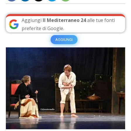
Aggiungi
Il Mediterraneo 24
alle tue fonti
preferite di Google.
AGGIUNGI