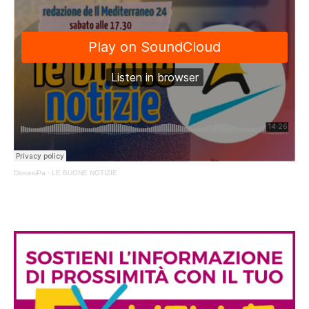
DiocesiPa
·
LE BUONE NOTIZIE