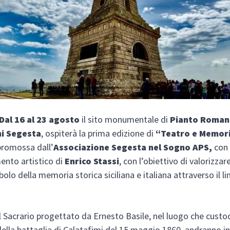
Dal 16 al 23 agosto
il sito monumentale di
Pianto
Roman
mi Segesta
, ospiterà la prima edizione di
“Teatro
e
Memor
promossa dall’
Associazione Segesta nel Sogno APS,
con 
nto artistico di
Enrico Stassi
, con l’obiettivo di valorizzar
bolo della memoria storica siciliana e italiana attraverso il l
.
el Sacrario progettato da Ernesto Basile, nel luogo che custo
lla battaglia di Calatafimi del 15 maggio 1860, andranno i