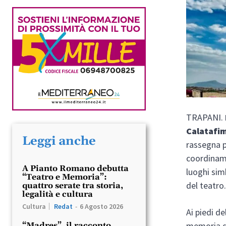
TRAPANI.
Calatafi
Leggi anche
rassegna 
coordiname
A Pianto Romano debutta
luoghi sim
“Teatro e Memoria”:
del teatro
quattro serate tra storia,
legalità e cultura
Cultura
Redat
-
6 Agosto 2026
Ai piedi d
memoria de
“Madres”, il racconto