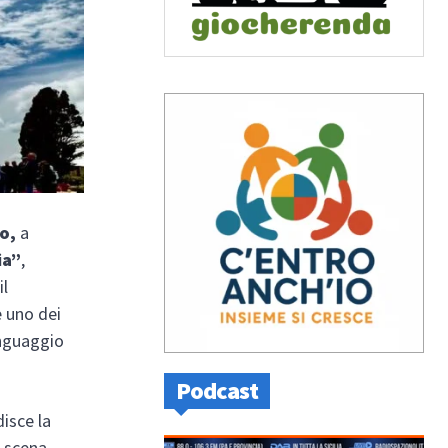
o,
a
ia”
,
il
e uno dei
inguaggio
Podcast
disce la
n scena