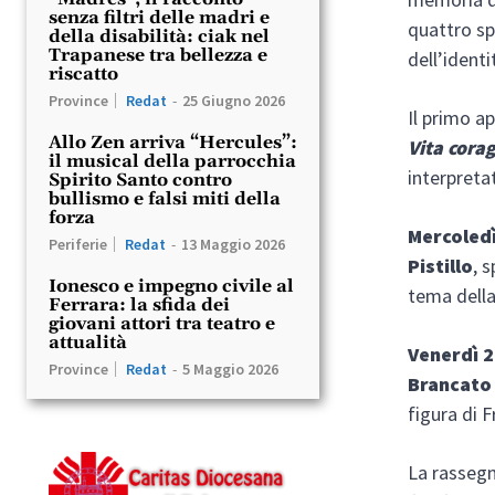
senza filtri delle madri e
quattro spe
della disabilità: ciak nel
Trapanese tra bellezza e
dell’identi
riscatto
Province
Redat
-
25 Giugno 2026
Il primo 
Allo Zen arriva “Hercules”:
Vita
corag
il musical della parrocchia
interpret
Spirito Santo contro
bullismo e falsi miti della
forza
Mercoled
Periferie
Redat
-
13 Maggio 2026
Pistillo
, 
Ionesco e impegno civile al
tema della
Ferrara: la sfida dei
giovani attori tra teatro e
attualità
Venerdì 
Province
Redat
-
5 Maggio 2026
Brancato
figura di 
La rassegn