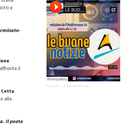
ritti e
erminato-
Elena
ffronta il
DiocesiPa
·
LE BUONE NOTIZIE
i Cetta
o alla
a. Il poeta