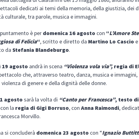
ttacoli dedicati ai temi della memoria, della giustizia, dei di
tà culturale, tra parole, musica e immagini.
appuntamento è per
domenica
16 agosto
con
“
L’Amore St
giosa di Felicia
“
, scritto e diretto da
Martino Lo Cascio
e
ato da
Stefania Blandeburgo
.
ì 19 agosto
andrà in scena
“Violenza
vola
via”,
regia di 
spettacolo che, attraverso teatro, danza, musica e immagini, a
 violenza di genere e della dignità delle donne.
21 agosto
sarà la volta di
“Canto per Francesca”
, testo d
con la
regia
di Gigi Borruso
,
con
Anna Raimondi
, dedicat
Francesca Morvillo.
a si concluderà
domenica 23 agosto
con “
Ignazio Buttitt