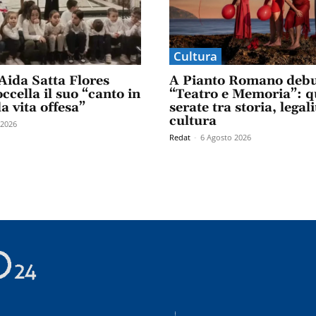
Cultura
Aida Satta Flores
A Pianto Romano debu
ccella il suo “canto in
“Teatro e Memoria”: q
la vita offesa”
serate tra storia, legali
cultura
 2026
Redat
-
6 Agosto 2026