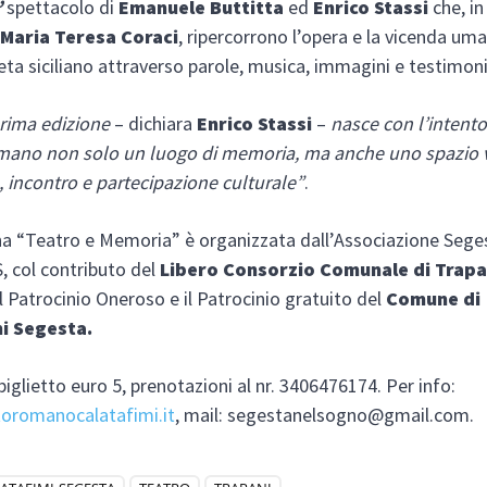
”
spettacolo di
Emanuele Buttitta
ed
Enrico Stassi
che, in
a
Maria Teresa Coraci
, ripercorrono l’opera e la vicenda um
ta siciliano attraverso parole, musica, immagini e testimon
rima edizione
– dichiara
Enrico Stassi
–
nasce con l’intento 
mano non solo un luogo di memoria, ma anche uno spazio v
e, incontro e partecipazione culturale”
.
na
“Teatro e Memoria” è organizzata dall’Associazione Sege
 col contributo del
Libero Consorzio Comunale di Trap
l Patrocinio Oneroso e il Patrocinio gratuito del
Comune di
i Segesta.
biglietto euro 5, prenotazioni al nr. 3406476174. Per info:
oromanocalatafimi.it
, mail: segestanelsogno@gmail.com.