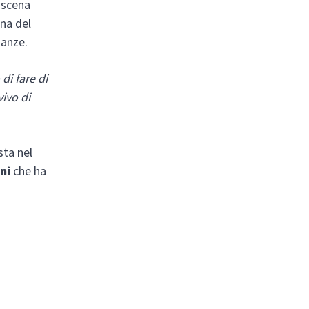
 scena
ana del
ianze.
di fare di
ivo di
sta nel
ani
che ha