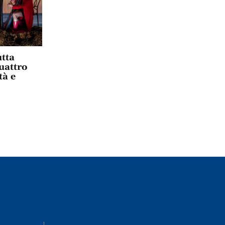
tta
uattro
tà e