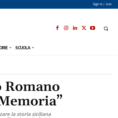
Sign in / Join
ORIE
SCUOLA
to Romano
e Memoria”
are la storia siciliana