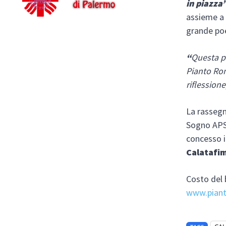
in piazza
assieme 
grande poe
“
Questa p
Pianto Ro
riflession
La rasseg
Sogno APS,
concesso i
Calatafim
Costo del 
www.piant