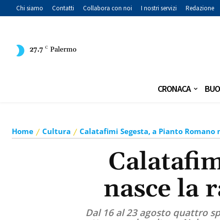
Chi siamo
Contatti
Collabora con noi
I nostri servizi
Redazione
27.7
C
Palermo
CRONACA
BUO
Home
Cultura
Calatafimi Segesta, a Pianto Romano 
Calatafi
nasce la 
Dal 16 al 23 agosto quattro spet