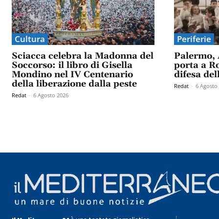
Cultura
Periferie
Sciacca celebra la Madonna del
Palermo, 
Soccorso: il libro di Gisella
porta a Ro
Mondino nel IV Centenario
difesa del
della liberazione dalla peste
Redat
-
6 Agosto
Redat
-
6 Agosto 2026