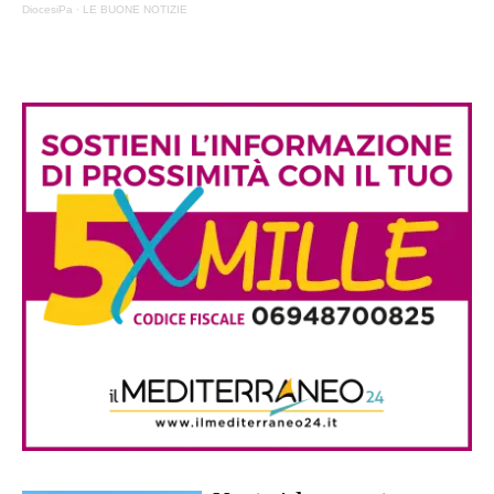
DiocesiPa
·
LE BUONE NOTIZIE