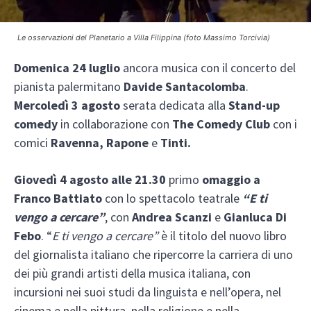
Le osservazioni del Planetario a Villa Filippina (foto Massimo Torcivia)
Domenica 24 luglio
ancora musica con il concerto del
pianista palermitano
Davide Santacolomba
.
Mercoledì 3 agosto
serata dedicata alla
Stand-up
comedy
in collaborazione con
The Comedy Club
con i
comici
Ravenna, Rapone
e
Tinti.
Giovedì 4 agosto alle 21.30
primo
omaggio a
Franco Battiato
con lo spettacolo teatrale
“E ti
vengo a cercare”
, con
Andrea Scanzi
e
Gianluca Di
Febo
. “
E ti vengo a cercare”
è il titolo del nuovo libro
del giornalista italiano che ripercorre la carriera di uno
dei più grandi artisti della musica italiana, con
incursioni nei suoi studi da linguista e nell’opera, nel
cinema e nella pittura, nella religione e nella