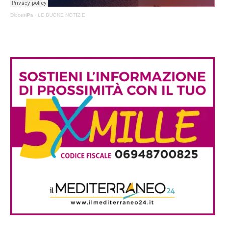
DiocesiPa
·
LE BUONE NOTIZIE