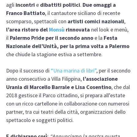
agli
incontri
e
dibattiti politici
.
Due omaggi a
Franco Battiato
, il cantautore siciliano di recente
scomparso, spettacoli con
artisti comici nazionali
,
l’area ristoro del
Monsù
rinnovata
nel look e menù,
il
Palermo Pride
per il secondo anno
e la
Festa
Nazionale dell’Unità, per la prima volta a Palermo
che chiude la stagione estiva a settembre.
Dopo il successo di
“Una marina di libri”
, per il secondo
anno consecutivo a Villa Filippina,
l’associazione
Urania di Marcello Barrale e Lisa Cosentino
, che dal
2018 gestisce il Parco cittadino, si prepara all’estate
con un ricco cartellone in collaborazione con numerosi
partner, tra cui teatri della città, organizzazioni dello
spettacolo e soggetti politici.
E dichiarano così
:
“Annunciamo la nostra quarta