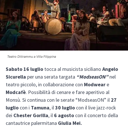
Teatro Ditirammu a Villa Filippina
Sabato 16 luglio
tocca al musicista siciliano
Angelo
Sicurella
per una serata targata
“ModseasON”
nel
teatro piccolo, in collaborazione con
Modwear
e
Modcafè
. Possibilità di cenare e fare aperitivo al
Monsù. Si continua con le serate “ModseasON” il
27
luglio
con i
Tamuna
, il
30 luglio
con il live jazz-rock
dei
Chester Gorilla
, il
6 agosto
con il concerto della
cantautrice palermitana
Giulia Mei.