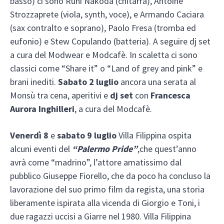
basso) ci sono Ruhi Nakodà (chitarra), Antoine
Strozzaprete (viola, synth, voce), e Armando Caciara
(sax contralto e soprano), Paolo Fresa (tromba ed
eufonio) e Stew Copulando (batteria). A seguire dj set
a cura del Modwear e Modcafè. In scaletta ci sono
classici come “Share it” o “Land of grey and pink” e
brani inediti.
Sabato 2 luglio
ancora una serata al
Monsù tra cena, aperitivi e
dj set
con
Francesca
Aurora Inghilleri
, a cura del Modcafè.
Venerdì 8
e
sabato 9 luglio
Villa Filippina ospita
alcuni eventi del
“Palermo Pride”
,che quest’anno
avrà come “madrino”, l’attore amatissimo dal
pubblico Giuseppe Fiorello, che da poco ha concluso la
lavorazione del suo primo film da regista, una storia
liberamente ispirata alla vicenda di Giorgio e Toni, i
due ragazzi uccisi a Giarre nel 1980. Villa Filippina