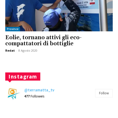
Province
Eolie, tornano attivi gli eco-
compattatori di bottiglie
Redat
-
8 Agosto 2020
Instagram
@terramatta_tv
Follow
477
Followers