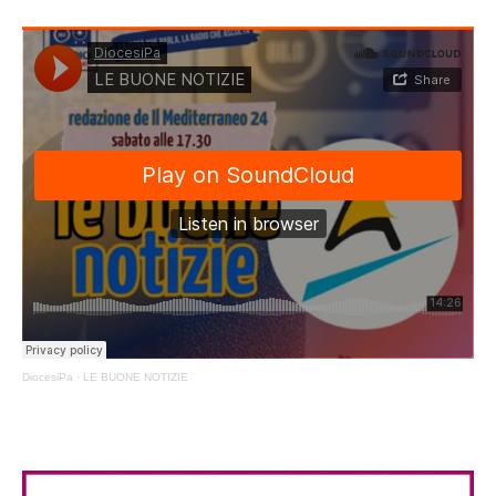
DiocesiPa
·
LE BUONE NOTIZIE