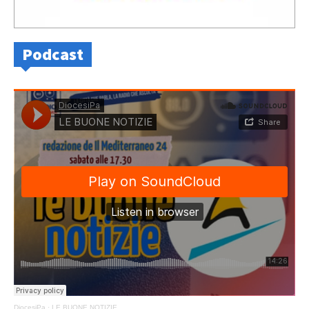
Podcast
DiocesiPa
·
LE BUONE NOTIZIE