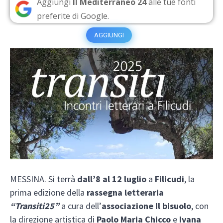
Aggiungi
Il Mediterraneo 24
alle tue fonti
preferite di Google.
AGGIUNGI
MESSINA. Si terrà
dall’8 al 12 luglio
a
Filicudi
, la
prima edizione della
rassegna letteraria
“Transiti25”
a cura dell’
associazione Il bisuolo
, con
la direzione artistica di
Paolo Maria Chicco
e
Ivana